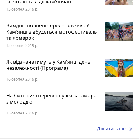
звертаються до кам'янчан
15 серпня 2019 р.
Вихідні сповнені середньовіччя. У
Кам'янці відбудеться мотофестиваль
та ярмарок
15 серпня 2019 р.
Як відзначатимуть у Кам'янці день
незалежності (Програма)
16 серпня 2019 р.
На Смотричі перевернувся катамаран
з молоддю
15 серпня 2019 р.
keyboard_arrow_right
Дивитись ще