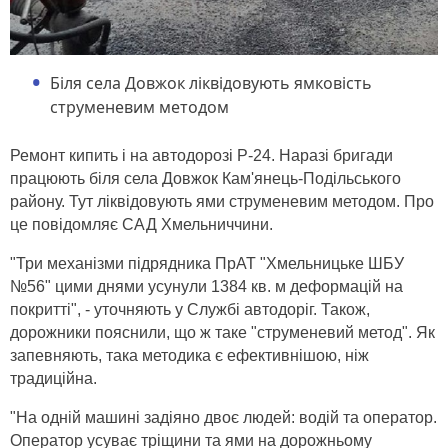
Біля села Довжок ліквідовують ямковість
струменевим методом
Ремонт кипить і на автодорозі Р-24. Наразі бригади
працюють біля села Довжок Кам'янець-Подільського
району. Тут ліквідовують ями струменевим методом. Про
це повідомляє САД Хмельниччини.
"Три механізми підрядника ПрАТ "Хмельницьке ШБУ
№56" цими днями усунули 1384 кв. м деформацій на
покритті", - уточняють у Службі автодоріг. Також,
дорожники пояснили, що ж таке "струменевий метод". Як
запевняють, така методика є ефективнішою, ніж
традиційна.
"На одній машині задіяно двоє людей: водій та оператор.
Оператор усуває тріщини та ями на дорожньому