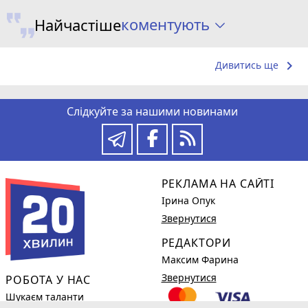
коментують
Найчастіше
keyboard_arrow_right
Дивитись ще
Слідкуйте за нашими новинами
РЕКЛАМА НА САЙТІ
Ірина Опук
Звернутися
РЕДАКТОРИ
Максим Фарина
Звернутися
РОБОТА У НАС
Шукаєм таланти