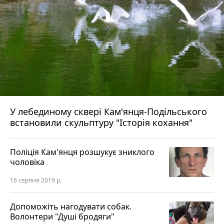
У лебединому сквері Кам'янця-Подільського
встановили скульптуру "Історія кохання"
Поліція Кам'янця розшукує зниклого
чоловіка
16 серпня 2019 р.
Допоможіть нагодувати собак.
Волонтери "Душі бродяги"