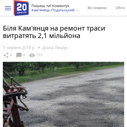
Пишеш ти! Коментує
Всі новини
Обгов
Кам'янець-Подільський
Біля Кам'янця на ремонт траси
витратять 2,1 мільйона
5 червня 2019 р.
Діана Ляшук
chat_bubble
share
visibility
0
0
155