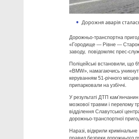
Дорожня аварія сталася 
Дорожньо-транспортна пригода
«Городище — Рівне — Старокос
заводу, повідомляє прес-служ
Поліцейські встановили, що 6
«BMW», намагаючись уникнути 
керуванням 51-річного місцево
припарковали на узбіччі.
У результаті ДТП кам'янчанин
мозкової травми і перелому тр
відділення Славутської центра
дорожньо-транспортної приго
Наразі, відкрили кримінальн
правил безпеки дорожнього ру