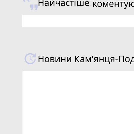
Найчастіше
коменту
Новини Кам'янця-Поді