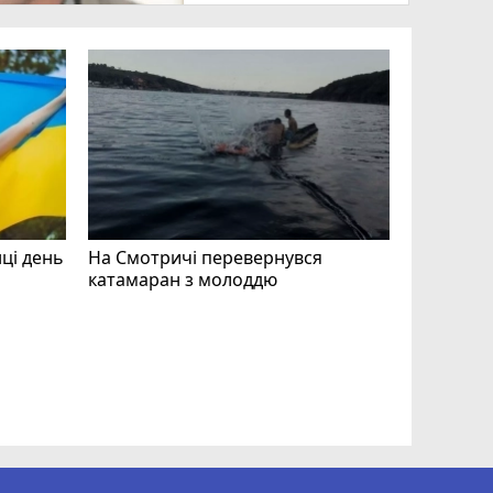
нці день
На Смотричі перевернувся
катамаран з молоддю
Допоможі
Волонтер
звертают