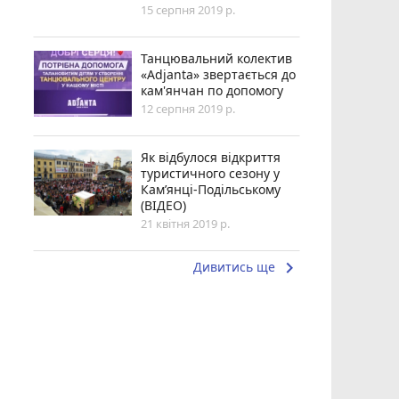
15 серпня 2019 р.
Танцювальний колектив
«Adjanta» звертається до
кам'янчан по допомогу
12 серпня 2019 р.
Як відбулося відкриття
туристичного сезону у
Кам’янці-Подільському
(ВІДЕО)
21 квітня 2019 р.
keyboard_arrow_right
Дивитись ще