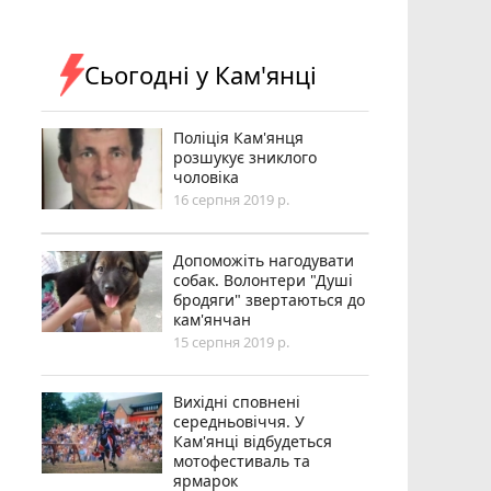
Сьогодні у Кам'янці
Поліція Кам'янця
розшукує зниклого
чоловіка
16 серпня 2019 р.
Допоможіть нагодувати
собак. Волонтери "Душі
бродяги" звертаються до
кам'янчан
15 серпня 2019 р.
Вихідні сповнені
середньовіччя. У
Кам'янці відбудеться
мотофестиваль та
ярмарок