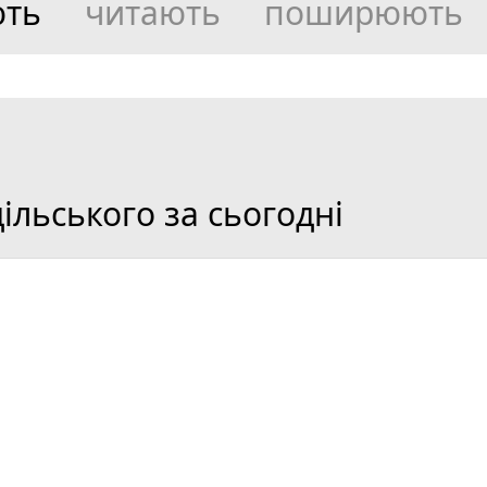
ють
читають
поширюють
льського за сьогодні