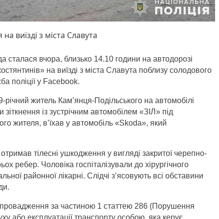
на виїзді з міста Славута
 сталася вчора, близько 14.10 години на автодорозі
тянтинів» на виїзді з міста Славута поблизу солодового
ба поліції у Facebook.
9-річний житель Кам’янця-Подільського на автомобілі
зіткнення із зустрічним автомобілем «ЗІЛ» під
го жителя, в’їхав у автомобіль «Skoda», який
 отримав тілесні ушкодження у вигляді закритої черепно-
ьох ребер. Чоловіка госпіталізували до хірургічного
льної районної лікарні. Слідчі з’ясовують всі обставини
ди.
е провадження за частиною 1 статтею 286 (Порушення
ху або експлуатації транспорту особою, яка керує