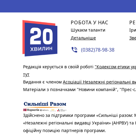
РОБОТА У НАС
РЕ
Шукаєм таланти
Ір
Детальніше
Зв
phone_in_talk
(0382)78-98-38
Редакція керується в своїй роботі
"Кодексом етики ук
тут
Видання є членом
Асоціації Незалежні регіональні 
Матеріали з позначками "Новини компаній", "Прес-сл
Здійснено за підтримки програми «Сильніші разом: М
«Незалежні регіональні видавці України» (АНРВУ) та 
офіційну позицію партнерів програми.