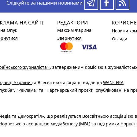
Слідкуйте за нашими новинами
КЛАМА НА САЙТІ
РЕДАКТОРИ
КОРИСНЕ
ина Опук
Максим Фарина
Новини ком
ернутися
Звернутися
Огляди
раїнського журналіста"
, затвердженим Комісією з журналістськ
видавці України
та Всесвітньої асоціації видавців
WAN-IFRA
ужба", "Реклама" та "Партнерський проєкт" опубліковані на пр
едіа та Демократія», що реалізується Всесвітньою асоціацією в
Норвезькою асоціацією медіабізнесу (MBL) за підтримки Норвегі