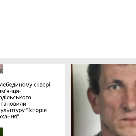
ам'янця-
одільського
становили
кульптуру "Історія
охання"