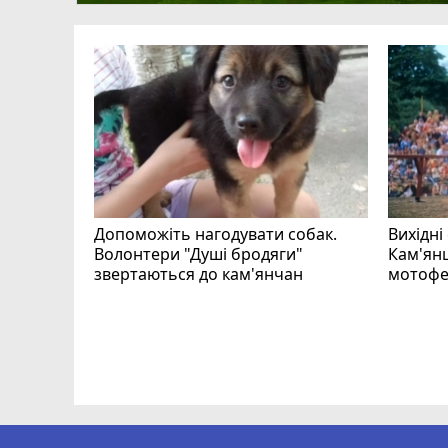
Допоможіть нагодувати собак.
Вихідні
Волонтери "Душі бродяги"
Кам'янц
звертаються до кам'янчан
мотофе
ся