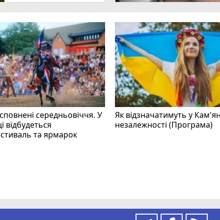
 сповнені середньовіччя. У
Як відзначатимуть у Кам'я
і відбудеться
незалежності (Програма)
стиваль та ярмарок