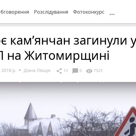
...
бговорення
Розслідування
Фотоконкурс
є кам’янчан загинули 
П на Житомирщині
 2018 р.
Діана Ляшук
chat_bubble
share
visibility
13
0
7523