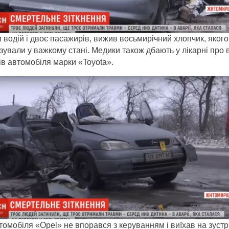
 водій і двоє пасажирів, вижив восьмирічний хлопчик, якого
ізували у важкому стані. Медики також дбають у лікарні про в
в автомобіля марки «Toyota».
томобіля «Opel» не впорався з керуванням і виїхав на зустр