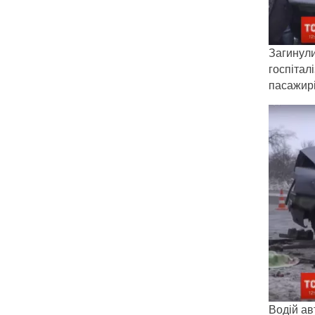
Загинули
госпітал
пасажирі
Водій ав