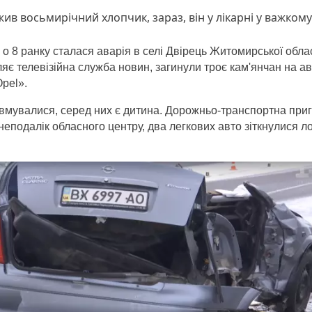
ив восьмирічний хлопчик, зараз, він у лікарні у важкому
 о 8 ранку сталася аварія в селі Двірець Житомирської облас
яє телевізійна служба новин, загинули троє кам'янчан на ав
pel».
вмувалися, серед них є дитина. Дорожньо-транспортна при
неподалік обласного центру, два легкових авто зіткнулися л