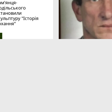
ам'янця-
одільського
становили
кульптуру "Історія
охання"
 сповнені середньовіччя. У
Як відзначатимуть у Кам'я
і відбудеться
незалежності (Програма)
стиваль та ярмарок