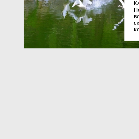
К
П
в
с
к
ся
Допоможіть нагодувати собак.
Вихідні
Волонтери "Душі бродяги"
Кам'янц
звертаються до кам'янчан
мотофе