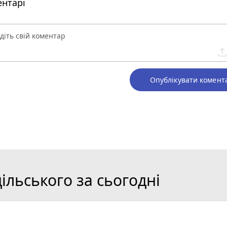
нтарі
Опублікувати комент
льського за сьогодні