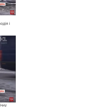
одія і
ічну