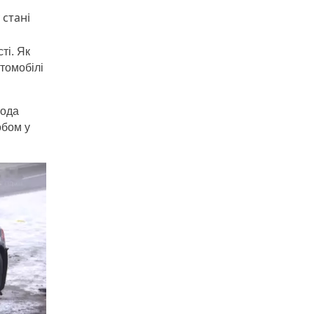
 стані
ті. Як
томобілі
года
обом у