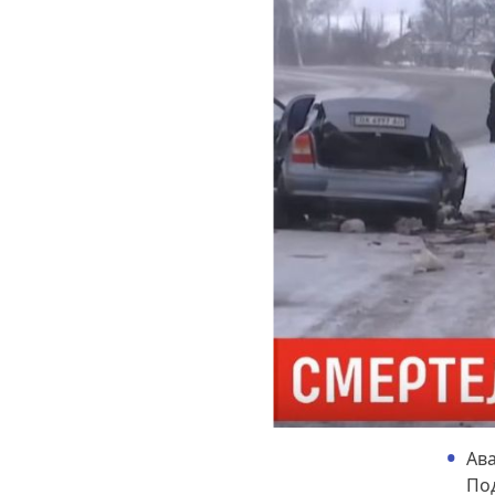
Ава
По