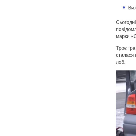
Виж
Сьогодні
повідомл
марки «O
Троє тра
сталася 
лоб.