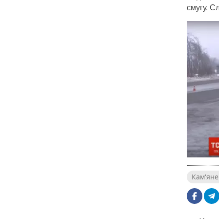
смугу. С
Кам'яне