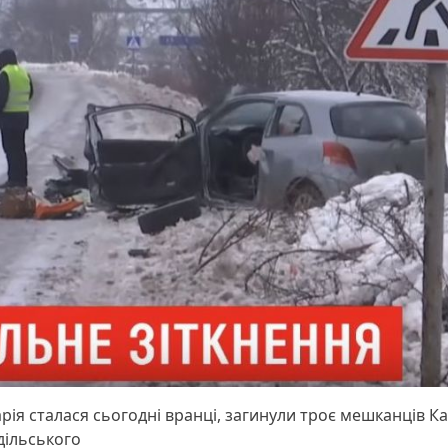
рія сталася сьогодні вранці, загинули троє мешканців К
дільського