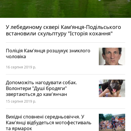
У лебединому сквері Кам'янця-Подільського
встановили скульптуру "Історія кохання"
Поліція Кам'янця розшукує зниклого
чоловіка
16 серпня 2019 р.
Допоможіть нагодувати собак.
Волонтери "Душі бродяги"
звертаються до кам'янчан
15 серпня 2019 р.
Вихідні сповнені середньовіччя. У
Кам'янці відбудеться мотофестиваль
та ярмарок