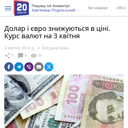
Пишеш ти! Коментує
Всі новини
Обгов
Кам'янець-Подільський
Долар і євро знижуються в ціні.
Курс валют на 3 квітня
3 квітня 2018 р.
Богдана Хома
chat_bubble
share
visibility
0
0
20