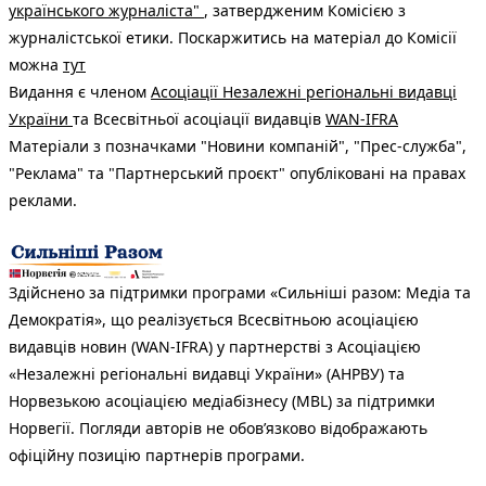
українського журналіста"
, затвердженим Комісією з
журналістської етики. Поскаржитись на матеріал до Комісії
можна
тут
Видання є членом
Асоціації Незалежні регіональні видавці
України
та Всесвітньої асоціації видавців
WAN-IFRA
Матеріали з позначками "Новини компаній", "Прес-служба",
"Реклама" та "Партнерський проєкт" опубліковані на правах
реклами.
Здійснено за підтримки програми «Сильніші разом: Медіа та
Демократія», що реалізується Всесвітньою асоціацією
видавців новин (WAN-IFRA) у партнерстві з Асоціацією
«Незалежні регіональні видавці України» (АНРВУ) та
Норвезькою асоціацією медіабізнесу (MBL) за підтримки
Норвегії. Погляди авторів не обов’язково відображають
офіційну позицію партнерів програми.