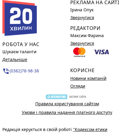
РЕКЛАМА НА САЙТІ
Ірина Опук
Звернутися
РЕДАКТОРИ
Максим Фарина
Звернутися
РОБОТА У НАС
Шукаєм таланти
Детальніше
КОРИСНЕ
phone_in_talk
(0382)78-98-38
Новини компаній
Огляди
Правила користування сайтом
Умови і правила надання платного доступу
Редакція керується в своїй роботі
"Кодексом етики