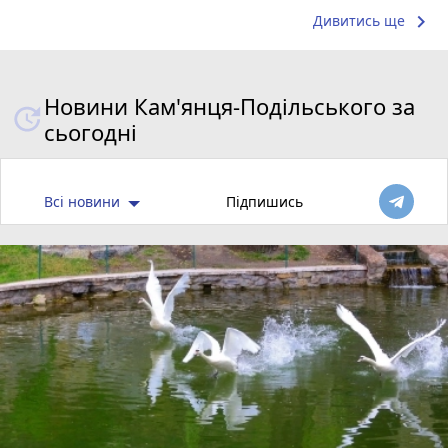
keyboard_arrow_right
Дивитись ще
Новини Кам'янця-Подільського за
сьогодні
Всі новини
Підпишись