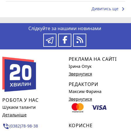
keyboard_arrow_right
Дивитись ще
Слідкуйте за нашими новинами
РЕКЛАМА НА САЙТІ
Ірина Опук
Звернутися
РЕДАКТОРИ
Максим Фарина
Звернутися
РОБОТА У НАС
Шукаєм таланти
Детальніше
КОРИСНЕ
phone_in_talk
(0382)78-98-38