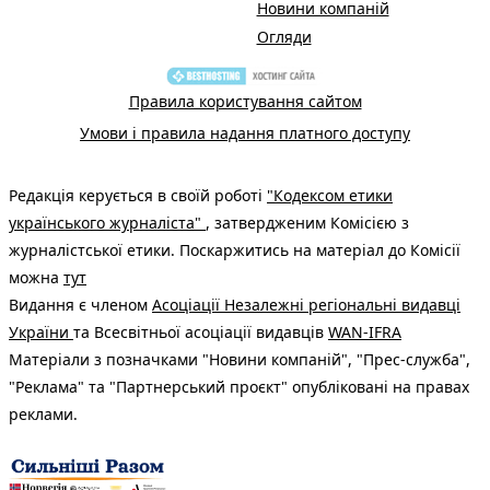
Новини компаній
Огляди
Правила користування сайтом
Умови і правила надання платного доступу
Редакція керується в своїй роботі
"Кодексом етики
українського журналіста"
, затвердженим Комісією з
журналістської етики. Поскаржитись на матеріал до Комісії
можна
тут
Видання є членом
Асоціації Незалежні регіональні видавці
України
та Всесвітньої асоціації видавців
WAN-IFRA
Матеріали з позначками "Новини компаній", "Прес-служба",
"Реклама" та "Партнерський проєкт" опубліковані на правах
реклами.