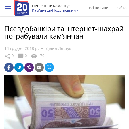
Пишеш ти! Коментує
Всі новини
Обгов
Кам'янець-Подільський
Псевдобанкіри та інтернет-шахрай
пограбували кам’янчан
14 грудня 2018 р.
Діана Ляшук
chat_bubble
share
visibility
0
0
170