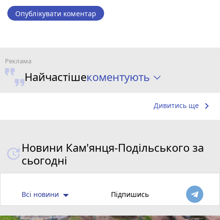
Опублікувати коментар
коментують
Найчастіше
keyboard_arrow_right
Дивитись ще
Новини Кам'янця-Подільського за
сьогодні
Всі новини
Підпишись