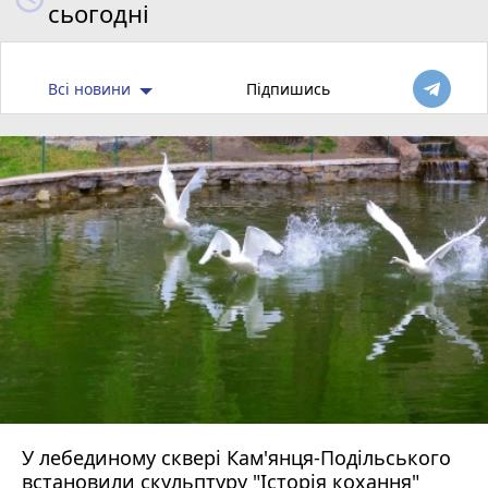
сьогодні
Всі новини
Підпишись
У лебединому сквері Кам'янця-Подільського
встановили скульптуру "Історія кохання"