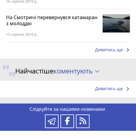
16 серпня 2019 р.
На Смотричі перевернувся катамаран
з молоддю
15 серпня 2019 р.
keyboard_arrow_right
Дивитись ще
коментують
Найчастіше
keyboard_arrow_right
Дивитись ще
Слідкуйте за нашими новинами