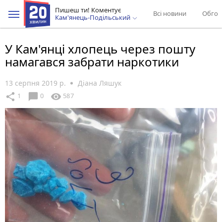
Пишеш ти! Коментує
Всі новини
Обгов
Кам'янець-Подільський
У Кам'янці хлопець через пошту
намагався забрати наркотики
13 серпня 2019 р.
Діана Ляшук
chat_bubble
share
visibility
1
0
587