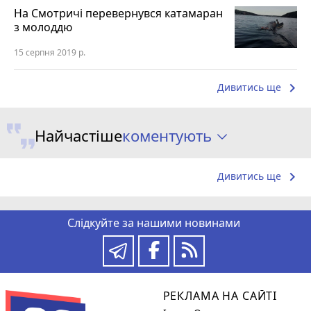
На Смотричі перевернувся катамаран
з молоддю
15 серпня 2019 р.
keyboard_arrow_right
Дивитись ще
коментують
Найчастіше
keyboard_arrow_right
Дивитись ще
Слідкуйте за нашими новинами
РЕКЛАМА НА САЙТІ