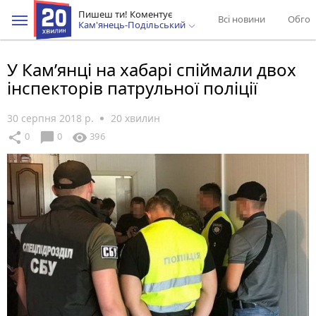
Пишеш ти! Коментує
Всі новини
Обгов
Кам'янець-Подільський
У Кам’янці на хабарі спіймали двох
інспекторів патрульної поліції
30 серпня 2018 р.
20 хвилин
chat_bubble
share
visibility
0
0
396