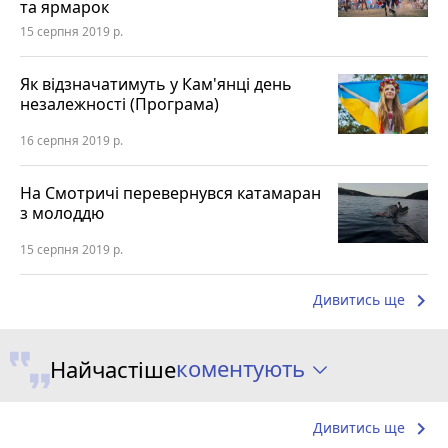
та ярмарок
15 серпня 2019 р.
Як відзначатимуть у Кам'янці день
незалежності (Програма)
16 серпня 2019 р.
На Смотричі перевернувся катамаран
з молоддю
15 серпня 2019 р.
keyboard_arrow_right
Дивитись ще
коментують
Найчастіше
keyboard_arrow_right
Дивитись ще