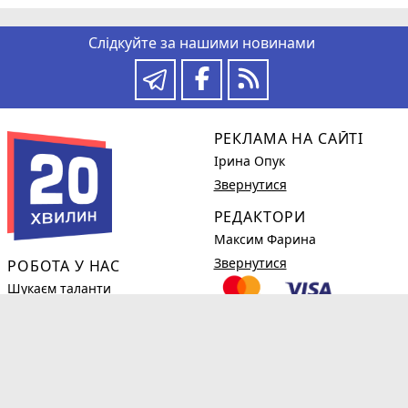
Слідкуйте за нашими новинами
РЕКЛАМА НА САЙТІ
Ірина Опук
Звернутися
РЕДАКТОРИ
Максим Фарина
Звернутися
РОБОТА У НАС
Шукаєм таланти
Детальніше
КОРИСНЕ
phone_in_talk
(0382)78-98-38
Новини компаній
Огляди