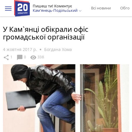
Пишеш ти! Коментує
Всі новини
Обгов
Кам'янець-Подільський
У Кам`янці обікрали офіс
громадської організації
4 жовтня 2017 р.
Богдана Хома
chat_bubble
share
visibility
1
0
338