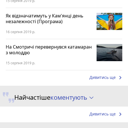
15 серпня 2019 р.
Як відзначатимуть у Кам'янці день
незалежності (Програма)
16 серпня 2019 р.
На Смотричі перевернувся катамаран
з молоддю
15 серпня 2019 р.
keyboard_arrow_right
Дивитись ще
коментують
Найчастіше
keyboard_arrow_right
Дивитись ще