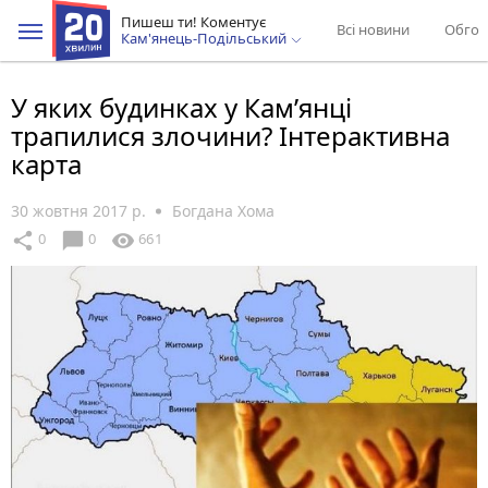
Пишеш ти! Коментує
Всі новини
Обгов
Кам'янець-Подільський
У яких будинках у Кам’янці
трапилися злочини? Інтерактивна
карта
30 жовтня 2017 р.
Богдана Хома
chat_bubble
share
visibility
0
0
661