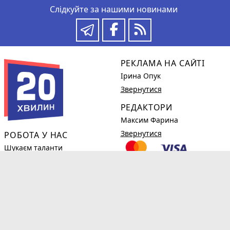
Слідкуйте за нашими новинами
РЕКЛАМА НА САЙТІ
Ірина Опук
Звернутися
РЕДАКТОРИ
Максим Фарина
Звернутися
РОБОТА У НАС
Шукаєм таланти
Детальніше
КОРИСНЕ
phone_in_talk
(0382)78-98-38
Новини компаній
Огляди