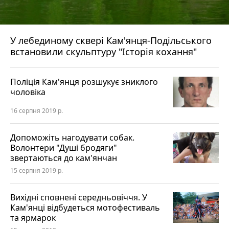
У лебединому сквері Кам'янця-Подільського
встановили скульптуру "Історія кохання"
Поліція Кам'янця розшукує зниклого
чоловіка
16 серпня 2019 р.
Допоможіть нагодувати собак.
Волонтери "Душі бродяги"
звертаються до кам'янчан
15 серпня 2019 р.
Вихідні сповнені середньовіччя. У
Кам'янці відбудеться мотофестиваль
та ярмарок