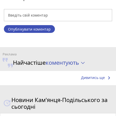
Опублікувати коментар
коментують
Найчастіше
keyboard_arrow_right
Дивитись ще
Новини Кам'янця-Подільського за
сьогодні