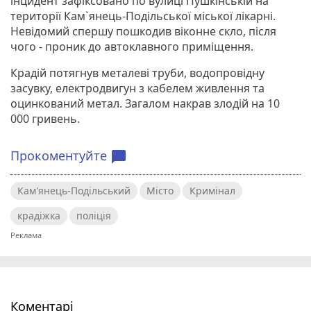
інцидент зафіксовано по вулиці Пушкінській на
території Кам`янець-Подільської міської лікарні.
Невідомий спершу пошкодив віконне скло, після
чого - проник до автоклавного приміщення.
Крадій потягнув металеві труби, водопровідну
засувку, електродвигун з кабелем живлення та
оцинкований метал. Загалом накрав злодій на 10
000 гривень.
Прокоментуйте
chat_bubble
Кам'янець-Подільський
Місто
Кримінал
крадіжка
поліція
Коментарі