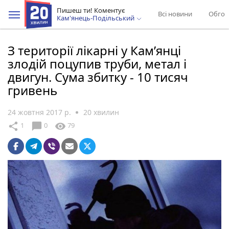
Пишеш ти! Коментує
Всі новини
Обгов
Кам'янець-Подільський
З території лікарні у Кам’янці
злодій поцупив труби, метал і
двигун. Сума збитку - 10 тисяч
гривень
24 жовтня 2017 р.
20 хвилин
chat_bubble
share
visibility
1
0
79