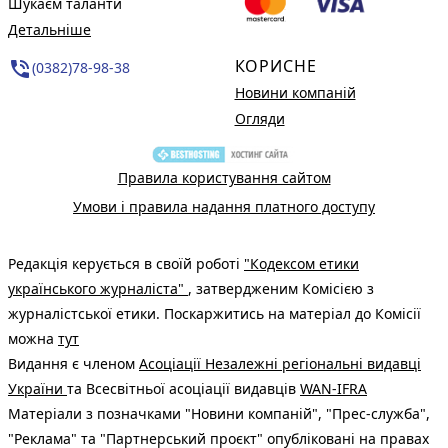
Шукаєм таланти
Детальніше
КОРИСНЕ
phone_in_talk
(0382)78-98-38
Новини компаній
Огляди
Правила користування сайтом
Умови і правила надання платного доступу
Редакція керується в своїй роботі
"Кодексом етики
українського журналіста"
, затвердженим Комісією з
журналістської етики. Поскаржитись на матеріал до Комісії
можна
тут
Видання є членом
Асоціації Незалежні регіональні видавці
України
та Всесвітньої асоціації видавців
WAN-IFRA
Матеріали з позначками "Новини компаній", "Прес-служба",
"Реклама" та "Партнерський проєкт" опубліковані на правах