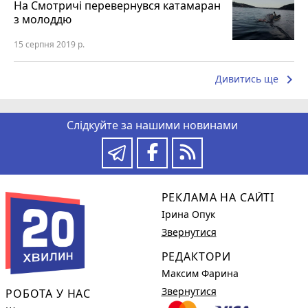
На Смотричі перевернувся катамаран
з молоддю
15 серпня 2019 р.
keyboard_arrow_right
Дивитись ще
Слідкуйте за нашими новинами
РЕКЛАМА НА САЙТІ
Ірина Опук
Звернутися
РЕДАКТОРИ
Максим Фарина
Звернутися
РОБОТА У НАС