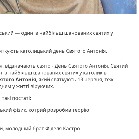
ський — один із найбільш шанованих святих у
вяткують католицький день Святого Антонія.
я, відзначають свято - День Святого Антонія. Святий
 із найбільш шанованих святих у католиків.
ятого Антонія
, який святкують 13 червня, теж
нем у житті віруючих.
такі постаті:
ський фізик, котрий розробив теорію
би, молодший брат Фіделя Кастро.