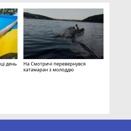
нці день
На Смотричі перевернувся
катамаран з молоддю
Допоможі
Волонтер
звертают