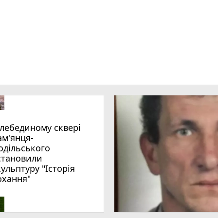
ам'янця-
одільського
становили
кульптуру "Історія
охання"