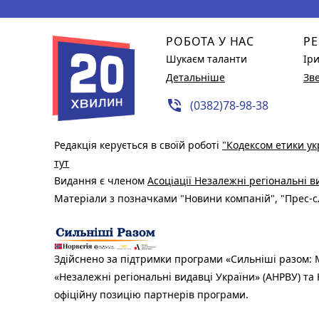
РОБОТА У НАС
РЕ
Шукаєм таланти
Ір
Детальніше
Зв
phone_in_talk
(0382)78-98-38
Редакція керується в своїй роботі
"Кодексом етики ук
тут
Видання є членом
Асоціації Незалежні регіональні 
Матеріали з позначками "Новини компаній", "Прес-сл
Здійснено за підтримки програми «Сильніші разом: М
«Незалежні регіональні видавці України» (АНРВУ) та 
офіційну позицію партнерів програми.