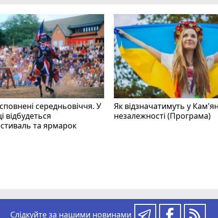
 сповнені середньовіччя. У
Як відзначатимуть у Кам'я
і відбудеться
незалежності (Програма)
стиваль та ярмарок
Слідкуйте за нашими новинами