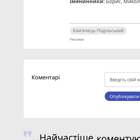
Іменинники
: Борис, Микол
Кам'янець-Подільський
Коментарі
Опублікувати
Найчастіше
коменту