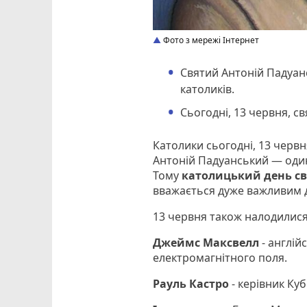
Фото з мережі Інтернет
Святий Антоній Падуан
католиків.
Сьогодні, 13 червня, с
Католики сьогодні, 13 червн
Антоній Падуанський — один
Тому
католицький день св
вважається дуже важливим д
13 червня також налодилися 
Джеймс Максвелл
- англій
електромагнітного поля.
Рауль Кастро
- керівник Ку