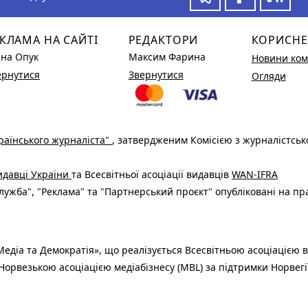
КЛАМА НА САЙТІ
РЕДАКТОРИ
КОРИСНЕ
ина Опук
Максим Фарина
Новини ком
ернутися
Звернутися
Огляди
раїнського журналіста"
, затвердженим Комісією з журналістськ
видавці України
та Всесвітньої асоціації видавців
WAN-IFRA
ужба", "Реклама" та "Партнерський проєкт" опубліковані на пр
едіа та Демократія», що реалізується Всесвітньою асоціацією в
Норвезькою асоціацією медіабізнесу (MBL) за підтримки Норвегі