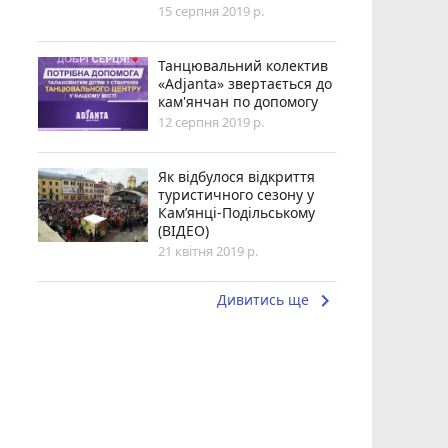
15 серпня 2019 р.
Танцювальний колектив
«Adjanta» звертається до
кам'янчан по допомогу
12 серпня 2019 р.
Як відбулося відкриття
туристичного сезону у
Кам’янці-Подільському
(ВІДЕО)
21 квітня 2019 р.
keyboard_arrow_right
Дивитись ще