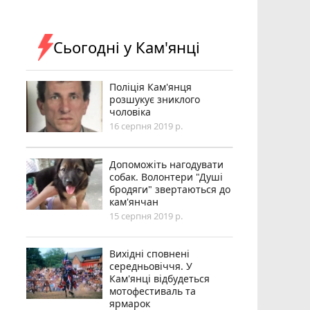
Сьогодні у Кам'янці
Поліція Кам'янця
розшукує зниклого
чоловіка
16 серпня 2019 р.
Допоможіть нагодувати
собак. Волонтери "Душі
бродяги" звертаються до
кам'янчан
15 серпня 2019 р.
Вихідні сповнені
середньовіччя. У
Кам'янці відбудеться
мотофестиваль та
ярмарок