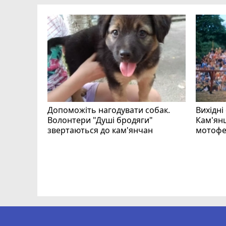
Допоможіть нагодувати собак.
Вихідні
Волонтери "Душі бродяги"
Кам'янц
звертаються до кам'янчан
мотофе
ся