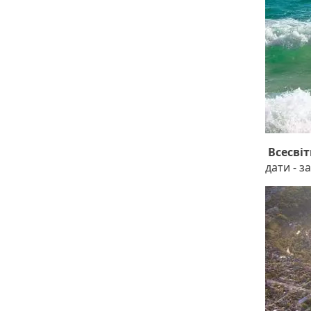
Всесвіт
дати - з