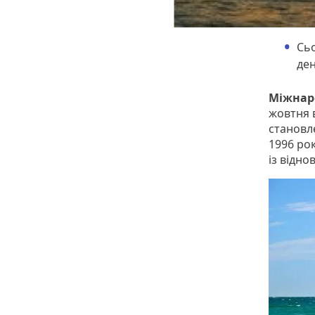
Сьо
ден
Міжнар
жовтня в
становл
1996 рок
із відно