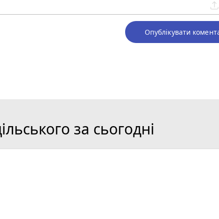
Опублікувати комент
льського за сьогодні