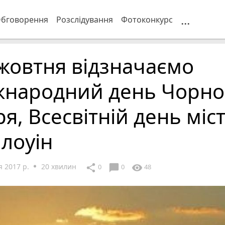
...
бговорення
Розслідування
Фотоконкурс
жовтня відзначаємо
жнародний день Чорно
я, Всесвітній день міст
лоуін
 2017 р.
20 хвилин
chat_bubble
share
visibility
0
0
48