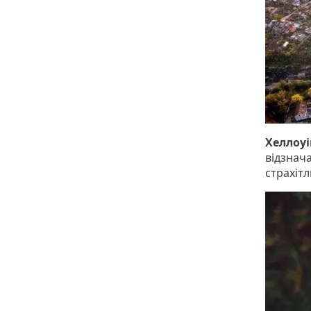
Хеллоуі
відзнач
страхіт