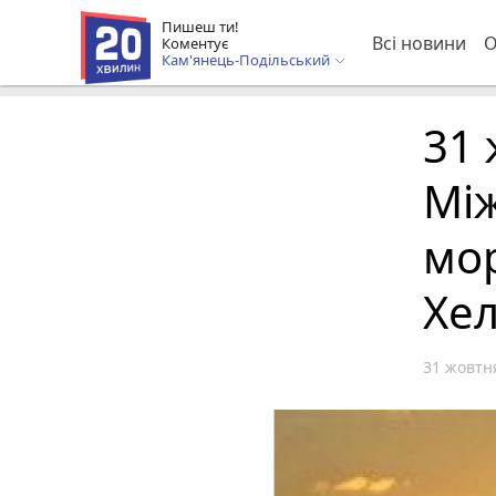
Пишеш ти!
Всі новини
О
Коментує
Кам'янець-Подільський
31 
Мі
мор
Хел
31 жовтня