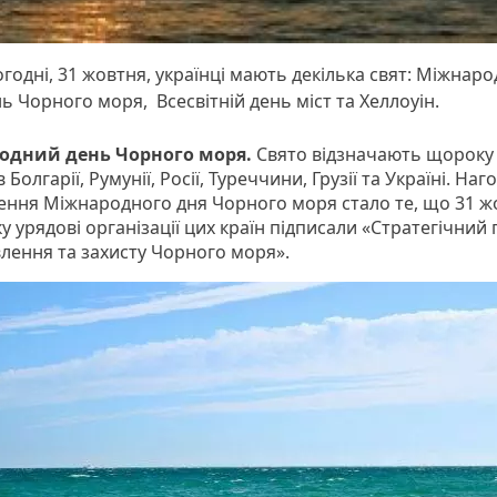
годні, 31 жовтня, українці мають декілька свят: Міжнар
ь Чорного моря, Всесвітній день міст та Хеллоуін.
одний день Чорного моря.
Свято відзначають щороку
 Болгарії, Румунії, Росії, Туреччини, Грузії та Україні. Наг
ення Міжнародного дня Чорного моря стало те, що 31 ж
у урядові організації цих країн підписали «Стратегічний 
влення та захисту Чорного моря».