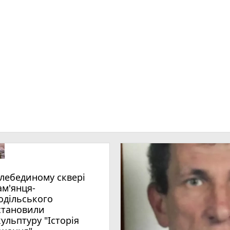
ам'янця-
одільського
становили
кульптуру "Історія