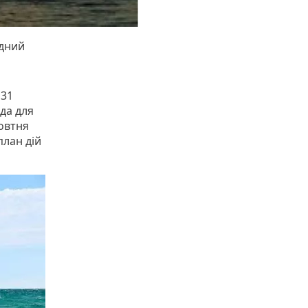
одний
 31
ода для
овтня
план дій