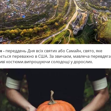
н -
переддень Дня всіх святих або Самайн, свято, яке
ається переважно в США. За звичаєм, мавлеча перевдяга
ливі костюми.випрошуючи солодощі у дорослих.