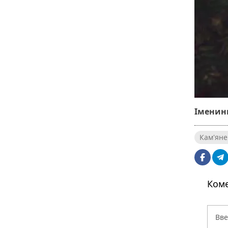
Іменин
Кам'яне
Коме