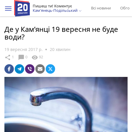
Пишеш ти! Коментує
Всі новини
Обгов
Кам'янець-Подільський
Де у Кам’янці 19 вересня не буде
води?
19 вересня 2017 р.
20 хвилин
chat_bubble
share
visibility
1
0
92