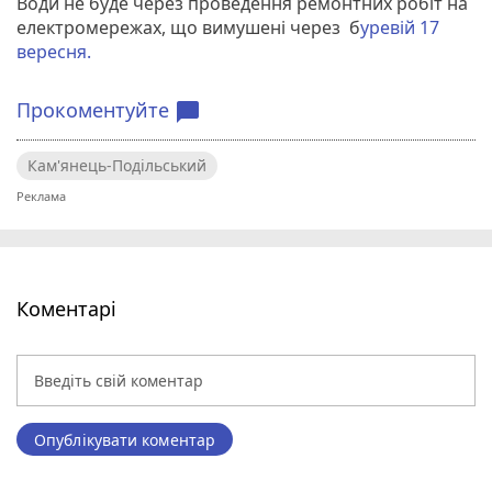
Води не буде через проведення ремонтних робіт на
електромережах, що вимушені через б
уревій 17
вересня.
Прокоментуйте
chat_bubble
Кам'янець-Подільський
Коментарі
Опублікувати коментар