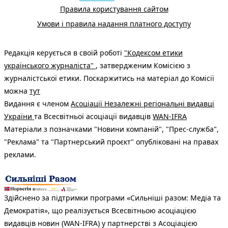
Правила користування сайтом
Умови і правила надання платного доступу
Редакція керується в своїй роботі
"Кодексом етики
українського журналіста"
, затвердженим Комісією з
журналістської етики. Поскаржитись на матеріал до Комісії
можна
тут
Видання є членом
Асоціації Незалежні регіональні видавці
України
та Всесвітньої асоціації видавців
WAN-IFRA
Матеріали з позначками "Новини компаній", "Прес-служба",
"Реклама" та "Партнерський проєкт" опубліковані на правах
реклами.
Здійснено за підтримки програми «Сильніші разом: Медіа та
Демократія», що реалізується Всесвітньою асоціацією
видавців новин (WAN-IFRA) у партнерстві з Асоціацією