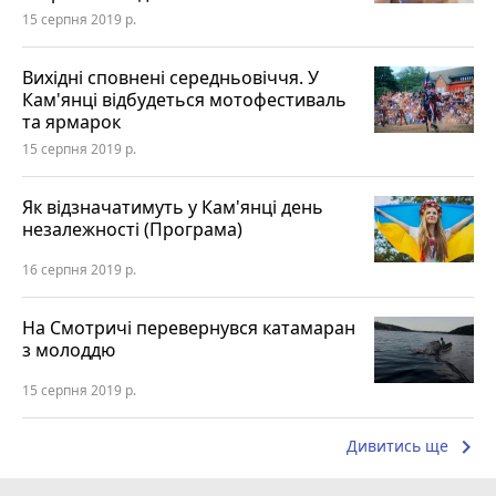
15 серпня 2019 р.
Вихідні сповнені середньовіччя. У
Кам'янці відбудеться мотофестиваль
та ярмарок
15 серпня 2019 р.
Як відзначатимуть у Кам'янці день
незалежності (Програма)
16 серпня 2019 р.
На Смотричі перевернувся катамаран
з молоддю
15 серпня 2019 р.
keyboard_arrow_right
Дивитись ще