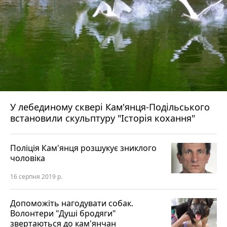
У лебединому сквері Кам'янця-Подільського
встановили скульптуру "Історія кохання"
Поліція Кам'янця розшукує зниклого
чоловіка
16 серпня 2019 р.
Допоможіть нагодувати собак.
Волонтери "Душі бродяги"
звертаються до кам'янчан