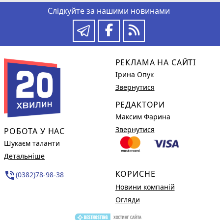
Слідкуйте за нашими новинами
РЕКЛАМА НА САЙТІ
Ірина Опук
Звернутися
РЕДАКТОРИ
Максим Фарина
Звернутися
РОБОТА У НАС
Шукаєм таланти
Детальніше
КОРИСНЕ
phone_in_talk
(0382)78-98-38
Новини компаній
Огляди