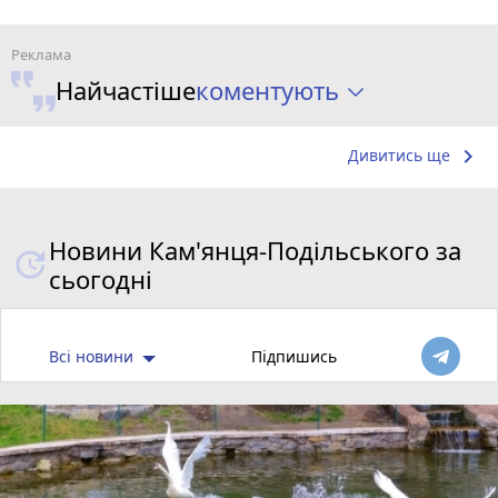
коментують
Найчастіше
keyboard_arrow_right
Дивитись ще
Новини Кам'янця-Подільського за
сьогодні
Всі новини
Підпишись