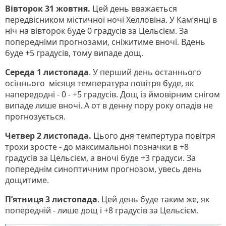
Вівторок 31 жовтня.
Цей день вважається
передвісником містичної ночі Хелловіна. У Кам’янці в
ніч на вівторок буде 0 градусів за Цельсієм. За
попередніми прогнозами, сніжитиме вночі. Вдень
буде +5 градусів, тому випаде дощ.
Середа 1 листопада
. У перший день останнього
осіннього місяця температура повітря буде, як
напередодні - 0 - +5 градусів. Дощ із ймовірним снігом
випаде лише вночі. А от в денну пору року опадів не
прогнозується.
Четвер 2 листопада.
Цього дня темпертура повітря
трохи зросте - до максимальної позначки в +8
градусів за Цельсієм, а вночі буде +3 градуси. За
попереднім синоптичним прогнозом, увесь день
дощитиме.
П’ятниця 3 листопада
. Цей день буде таким же, як
попередній - лише дощ і +8 градусів за Цельсієм.