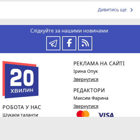
keyboard_arrow_right
Дивитись ще
Слідкуйте за нашими новинами
РЕКЛАМА НА САЙТІ
Ірина Опук
Звернутися
РЕДАКТОРИ
Максим Фарина
Звернутися
РОБОТА У НАС
Шукаєм таланти
Детальніше
КОРИСНЕ
phone_in_talk
(0382)78-98-38