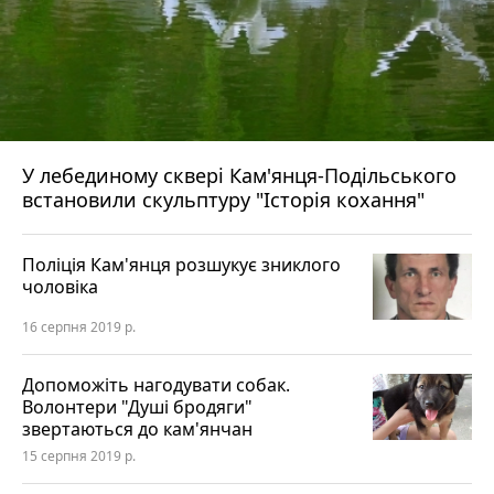
У лебединому сквері Кам'янця-Подільського
встановили скульптуру "Історія кохання"
Поліція Кам'янця розшукує зниклого
чоловіка
16 серпня 2019 р.
Допоможіть нагодувати собак.
Волонтери "Душі бродяги"
звертаються до кам'янчан
15 серпня 2019 р.