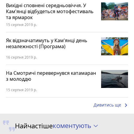
Вихідні сповнені середньовіччя. У
Кам'янці відбудеться мотофестиваль
та ярмарок
15 серпня 2019 р.
Як відзначатимуть у Кам'янці день
незалежності (Програма)
16 серпня 2019 р.
На Смотричі перевернувся катамаран
з молоддю
15 серпня 2019 р.
keyboard_arrow_right
Дивитись ще
коментують
Найчастіше