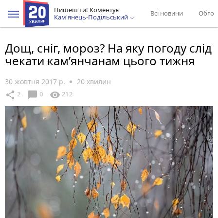
Пишеш ти! Коментує
Всі новини
Обгов
Кам'янець-Подільський
Дощ, сніг, мороз? На яку погоду слід
чекати кам’янчанам цього тижня
30 жовтня 2017 р.
20 хвилин
chat_bubble
share
visibility
2
0
212