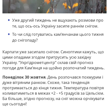
Уже другий тиждень не вщухають розмови про
те, що ось-ось Україну засипе раннім снігом.
То чи слід готуватись кам’янчанам цього тижня
до снігопаду?
Карпати уже засипало снігом. Синоптики кажуть, що
цими опадами згодом притрусить усю західну
Україну. “Укргідрометцентр” склав свій прогноз
погоди для Кам’янця на щойно розпочатий тиждень.
Понеділок 30 жовтня
. День розпочався похмурим і
дуже вітряним ранком. Схоже, така тенденція
протримається до кінця тижня. Температура повітря
коливатиметься в межах +2 - +5 градусів за Цельсієм.
Ба більше, згідно прогнозу, на сніг можна орчікувати
ще сьогодні!