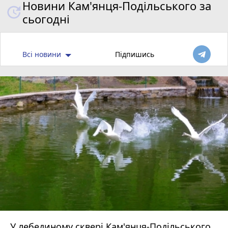
Новини Кам'янця-Подільського за
сьогодні
Всі новини
Підпишись
У лебединому сквері Кам'янця-Подільського