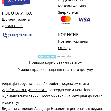
Максим Фарина
Звернутися
РОБОТА У НАС
Шукаєм таланти
Детальніше
КОРИСНЕ
phone_in_talk
(0382)78-98-38
Новини компаній
Огляди
Правила користування сайтом
Умови і правила надання платного доступу
Редакція керується в своїй роботі
"Кодексом етики
українського журналіста"
, затвердженим Комісією з
журналістської етики. Поскаржитись на матеріал до Комісії
можна
тут
Видання є членом
Асоціації Незалежні регіональні видавці