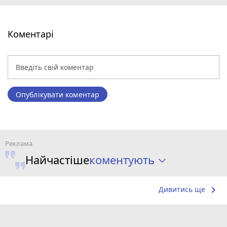
Коментарі
Опублікувати коментар
коментують
Найчастіше
keyboard_arrow_right
Дивитись ще