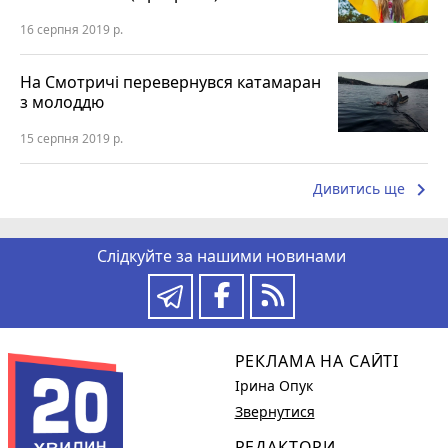
16 серпня 2019 р.
На Смотричі перевернувся катамаран
з молоддю
15 серпня 2019 р.
keyboard_arrow_right
Дивитись ще
Слідкуйте за нашими новинами
РЕКЛАМА НА САЙТІ
Ірина Опук
Звернутися
РЕДАКТОРИ