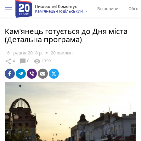
Пишеш ти! Коментує
Всі новини
Обгов
Кам'янець-Подільський
Кам'янець готується до Дня міста
(Детальна програма)
16 травня 2018 р.
20 хвилин
chat_bubble
share
visibility
4
0
1399