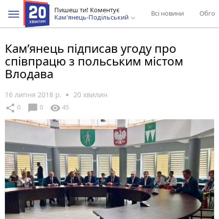
Пишеш ти! Коментує
Всі новини
Обгов
Кам'янець-Подільський
Кам’янець підписав угоду про
співпрацю з польським містом
Влодава
16 липня 2018 р.
20 хвилин
chat_bubble
share
visibility
0
0
45