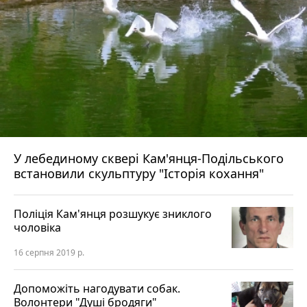
У лебединому сквері Кам'янця-Подільського
встановили скульптуру "Історія кохання"
Поліція Кам'янця розшукує зниклого
чоловіка
16 серпня 2019 р.
Допоможіть нагодувати собак.
Волонтери "Душі бродяги"