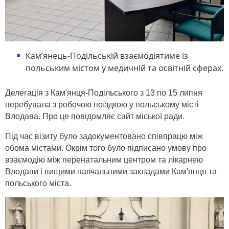
Кам’янець-Подільській взаємодіятиме із
польським містом у медичній та освітній сферах.
Делегація з Кам'янця-Подільського з 13 по 15 липня
перебувала з робочою поїздкою у польському місті
Влодава. Про це повідомляє сайт міської ради.
Під час візиту було задокументовано співпрацю між
обома містами. Окрім того було підписано умову про
взаємодію між перенатальним центром та лікарнею
Влодави і вищими навчальними закладами Кам'янця та
польського міста.