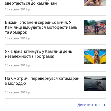
звертаються до кам'янчан
15 серпня 2019 р.
Вихідні сповнені середньовіччя. У
Кам'янці відбудеться мотофестиваль
та ярмарок
15 серпня 2019 р.
Як відзначатимуть у Кам'янці день
незалежності (Програма)
16 серпня 2019 р.
На Смотричі перевернувся катамаран
з молоддю
15 серпня 2019 р.
keyboard_arrow_right
Дивитись ще