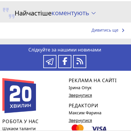
коментують
Найчастіше
keyboard_arrow_right
Дивитись ще
Слідкуйте за нашими новинами
РЕКЛАМА НА САЙТІ
Ірина Опук
Звернутися
РЕДАКТОРИ
Максим Фарина
Звернутися
РОБОТА У НАС
Шукаєм таланти