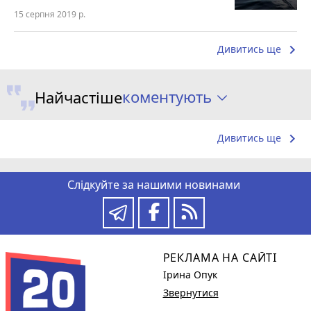
15 серпня 2019 р.
keyboard_arrow_right
Дивитись ще
коментують
Найчастіше
keyboard_arrow_right
Дивитись ще
Слідкуйте за нашими новинами
РЕКЛАМА НА САЙТІ
Ірина Опук
Звернутися