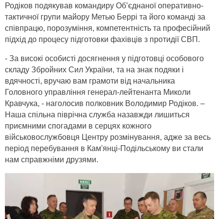
Родіков подякував командиру Об’єднаної оперативно-
тактичної групи майору Метью Беррі та його команді за
співпрацю, порозуміння, компетентність та професійний
підхід до процесу підготовки фахівців з протидії СВП.
- За високі особисті досягнення у підготовці особового
складу Збройних Сил України, та на знак подяки і
вдячності, вручаю вам грамоти від начальника
Головного управління генерал-лейтенанта Миколи
Кравчука, - наголосив полковник Володимир Родіков. –
Наша спільна піврічна служба назавжди лишиться
приємними спогадами в серцях кожного
військовослужбовця Центру розмінування, адже за весь
період перебування в Кам'янці-Подільському ви стали
нам справжніми друзями.