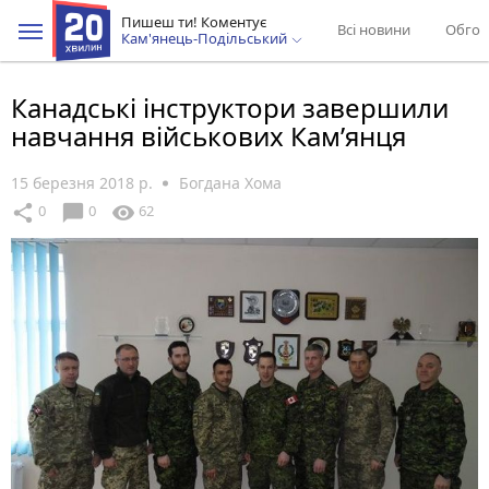
Пишеш ти! Коментує
Всі новини
Обгов
Кам'янець-Подільський
Канадські інструктори завершили
навчання військових Кам’янця
15 березня 2018 р.
Богдана Хома
chat_bubble
share
visibility
0
0
62