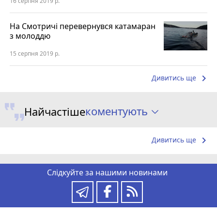
16 серпня 2019 р.
На Смотричі перевернувся катамаран
з молоддю
15 серпня 2019 р.
keyboard_arrow_right
Дивитись ще
коментують
Найчастіше
keyboard_arrow_right
Дивитись ще
Слідкуйте за нашими новинами