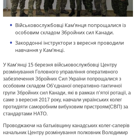
Військовослужбовці Кам’янця попрощалися із
особовим складом Збройних сил Канади.
Закордонні інструктори з вересня проводили
навчання у Кам’янці.
У Кам’янці 15 березня військовослужбовці Центру
розмінування Головного управління оперативного
забезпечення Збройних Сил України попрощалися з
особовим складом Об’єднаної оперативно-тактичної
групи Збройних сил Канади, які в рамках п’ятої ротації, а
саме з вересня 2017 року, навчали українських колег
протидіяти саморобним вибуховим пристроям(СВП) за
стандартами НАТО.
Проводжаючи на батьківщину канадських колег-саперів
начальник Центру розмінування полковник Володимир