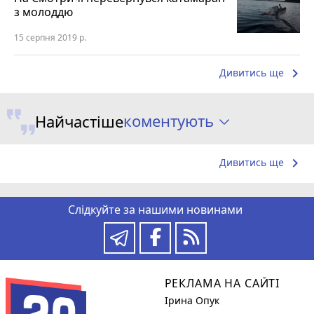
з молоддю
15 серпня 2019 р.
keyboard_arrow_right
Дивитись ще
коментують
Найчастіше
keyboard_arrow_right
Дивитись ще
Слідкуйте за нашими новинами
РЕКЛАМА НА САЙТІ
Ірина Опук