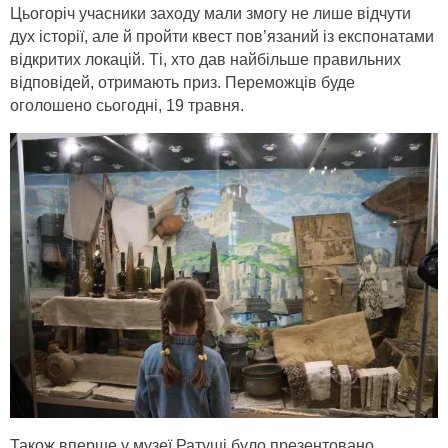
Цьогоріч учасники заходу мали змогу не лише відчути
дух історії, але й пройти квест пов’язаний із експонатами
відкритих локацій. Ті, хто дав найбільше правильних
відповідей, отримають приз. Переможців буде
оголошено сьогодні, 19 травня.
Також вперше у музеї Ратуші було презентовано