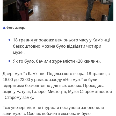
Фото автора
18 травня упродовж вечірнього часу у Кам’янці
безкоштовно можна було відвідати чотири
музеї.
Як то було, бачили журналісти «20 хвилин».
Двері музеїв Кам'янця-Подільського вчора, 18 травня, з
18:00 до 23:00 у рамках заходу «Ніч музеїв» були
відкритими безкоштовно для всіх охочих. Проходила
акція у Ратуші, Галереї Мистецтв, Музеї Старожитностей
і Старому замку.
Тож увечері містяни і туристи поступово заполонили
зали музеїв. Охочих побачити експонати було