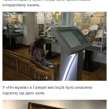
інтерактивну панель.
У «Ніч музеїв» в Галереї мистецтв було оновлено
підсвітку ще двох залів.