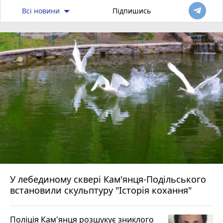
Всі новини
Підпишись
У лебединому сквері Кам'янця-Подільського
встановили скульптуру "Історія кохання"
Поліція Кам'янця розшукує зниклого