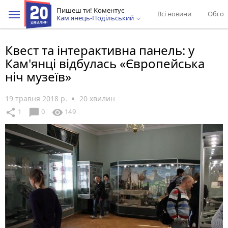
Пишеш ти! Коментує
Всі новини
Обгов
Кам'янець-Подільський
Квест та інтерактивна панель: у
Кам'янці відбулась «Європейська
ніч музеїв»
19 травня 2018 р.
20 хвилин
chat_bubble
share
visibility
1
0
149