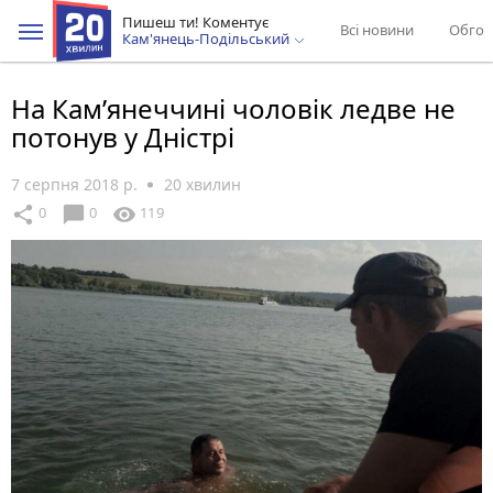
Пишеш ти! Коментує
Всі новини
Обгов
Кам'янець-Подільський
На Кам’янеччині чоловік ледве не
потонув у Дністрі
7 серпня 2018 р.
20 хвилин
chat_bubble
share
visibility
0
0
119