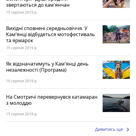
звертаються до кам'янчан
15 серпня 2019 р.
Вихідні сповнені середньовіччя. У
Кам'янці відбудеться мотофестиваль
та ярмарок
15 серпня 2019 р.
Як відзначатимуть у Кам'янці день
незалежності (Програма)
16 серпня 2019 р.
На Смотричі перевернувся катамаран
з молоддю
15 серпня 2019 р.
keyboard_arrow_right
Дивитись ще