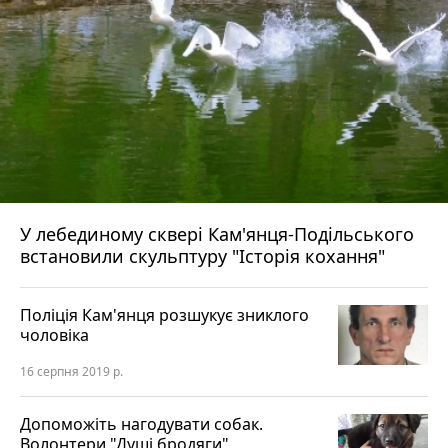
У лебединому сквері Кам'янця-Подільського
встановили скульптуру "Історія кохання"
Поліція Кам'янця розшукує зниклого
чоловіка
16 серпня 2019 р.
Допоможіть нагодувати собак.
Волонтери "Душі бродяги"