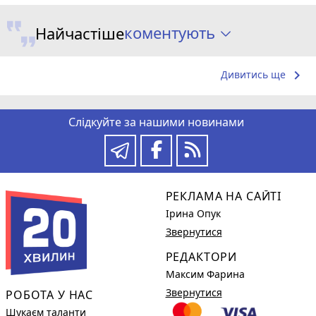
коментують
Найчастіше
keyboard_arrow_right
Дивитись ще
Слідкуйте за нашими новинами
РЕКЛАМА НА САЙТІ
Ірина Опук
Звернутися
РЕДАКТОРИ
Максим Фарина
Звернутися
РОБОТА У НАС
Шукаєм таланти