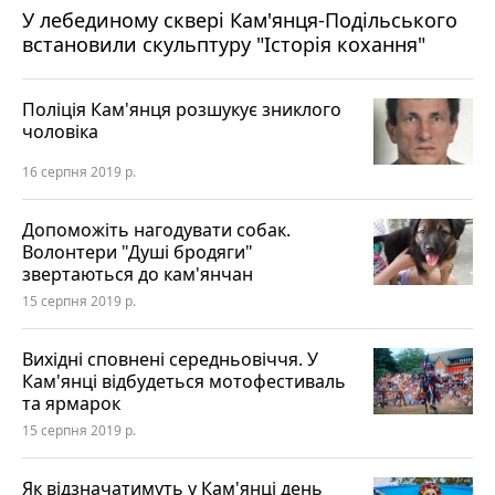
У лебединому сквері Кам'янця-Подільського
встановили скульптуру "Історія кохання"
Поліція Кам'янця розшукує зниклого
чоловіка
16 серпня 2019 р.
Допоможіть нагодувати собак.
Волонтери "Душі бродяги"
звертаються до кам'янчан
15 серпня 2019 р.
Вихідні сповнені середньовіччя. У
Кам'янці відбудеться мотофестиваль
та ярмарок
15 серпня 2019 р.
Як відзначатимуть у Кам'янці день