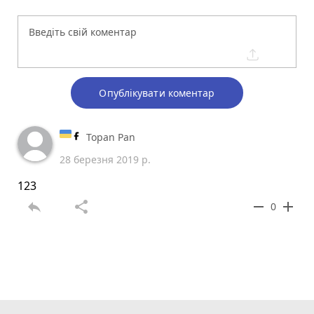
Опублікувати коментар
Topan Pan
28 березня 2019 р.
123
reply
share
remove
add
0