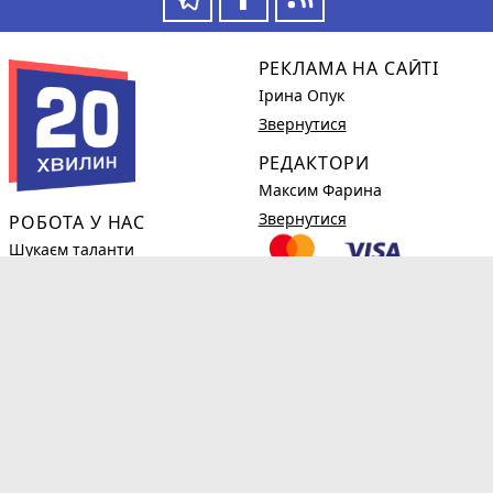
РЕКЛАМА НА САЙТІ
Ірина Опук
Звернутися
РЕДАКТОРИ
Максим Фарина
Звернутися
РОБОТА У НАС
Шукаєм таланти
Детальніше
КОРИСНЕ
phone_in_talk
(0382)78-98-38
Новини компаній
Огляди
Правила користування сайтом
Умови і правила надання платного доступу