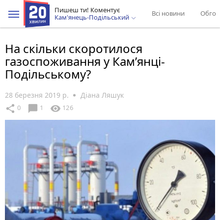
Пишеш ти! Коментує
Всі новини
Обгов
Кам'янець-Подільський
На скільки скоротилося
газоспоживання у Кам’янці-
Подільському?
28 березня 2019 р.
Діана Ляшук
chat_bubble
share
visibility
0
1
126