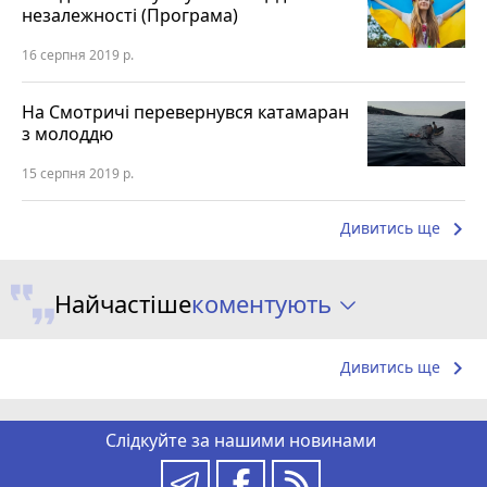
незалежності (Програма)
16 серпня 2019 р.
На Смотричі перевернувся катамаран
з молоддю
15 серпня 2019 р.
keyboard_arrow_right
Дивитись ще
коментують
Найчастіше
keyboard_arrow_right
Дивитись ще
Слідкуйте за нашими новинами