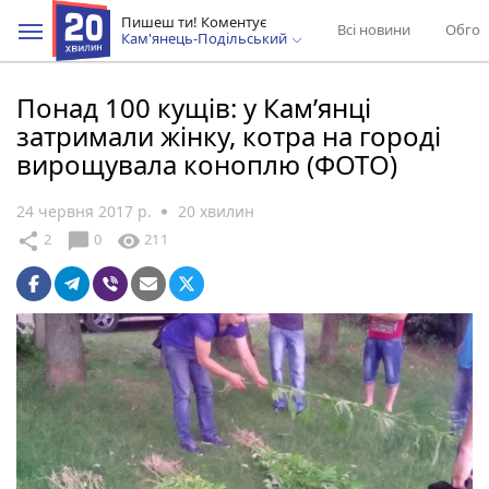
Пишеш ти! Коментує
Всі новини
Обгов
Кам'янець-Подільський
Понад 100 кущів: у Кам’янці
затримали жінку, котра на городі
вирощувала коноплю (ФОТО)
24 червня 2017 р.
20 хвилин
chat_bubble
share
visibility
2
0
211