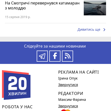
На Смотричі перевернувся катамаран
з молоддю
15 серпня 2019 р.
keyboard_arrow_right
Дивитись ще
Слідкуйте за нашими новинами
РЕКЛАМА НА САЙТІ
Ірина Опук
Звернутися
РЕДАКТОРИ
Максим Фарина
Звернутися
РОБОТА У НАС