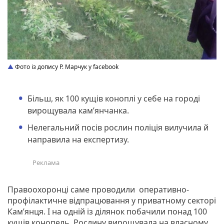
Фото із допису Р. Марчук у facebook
Більш, як 100 кущів коноплі у себе на городі
вирощувала кам’янчанка.
Нелегальний посів рослин поліція вилучила й
направила на експертизу.
Правоохоронці саме проводили оперативно-
профілактичне відпрацювання у приватному секторі
Кам’янця. І на одній із ділянок побачили понад 100
кущів конопель. Рослину вирощувала на власному