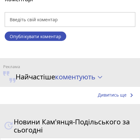
Опублікувати коментар
коментують
Найчастіше
keyboard_arrow_right
Дивитись ще
Новини Кам'янця-Подільського за
сьогодні