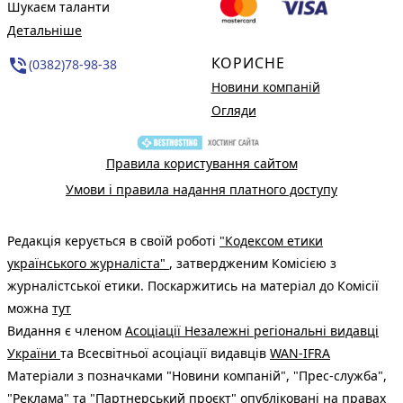
Шукаєм таланти
Детальніше
КОРИСНЕ
phone_in_talk
(0382)78-98-38
Новини компаній
Огляди
Правила користування сайтом
Умови і правила надання платного доступу
Редакція керується в своїй роботі
"Кодексом етики
українського журналіста"
, затвердженим Комісією з
журналістської етики. Поскаржитись на матеріал до Комісії
можна
тут
Видання є членом
Асоціації Незалежні регіональні видавці
України
та Всесвітньої асоціації видавців
WAN-IFRA
Матеріали з позначками "Новини компаній", "Прес-служба",
"Реклама" та "Партнерський проєкт" опубліковані на правах