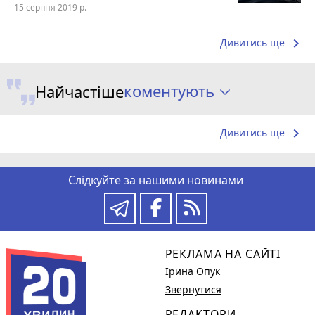
15 серпня 2019 р.
keyboard_arrow_right
Дивитись ще
коментують
Найчастіше
keyboard_arrow_right
Дивитись ще
Слідкуйте за нашими новинами
РЕКЛАМА НА САЙТІ
Ірина Опук
Звернутися
РЕДАКТОРИ