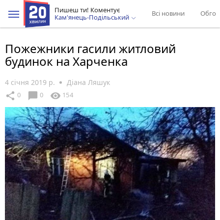
Пишеш ти! Коментує
Всі новини
Обгов
Кам'янець-Подільський
Пожежники гасили житловий
будинок на Харченка
4 січня 2019 р.
Діана Ляшук
chat_bubble
share
visibility
0
0
154