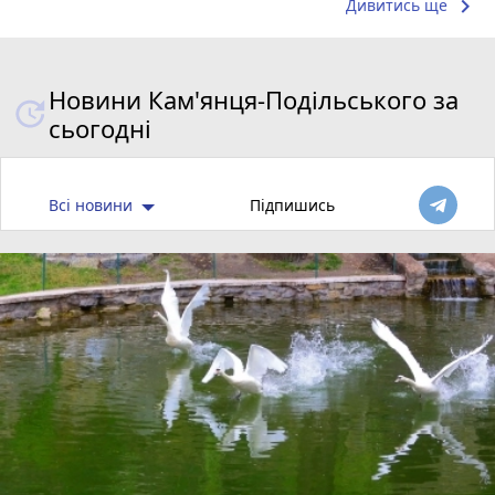
keyboard_arrow_right
Дивитись ще
Новини Кам'янця-Подільського за
сьогодні
Всі новини
Підпишись