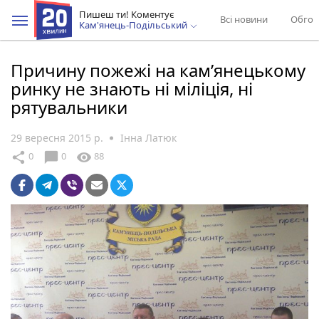
Пишеш ти! Коментує
Всі новини
Обгов
Кам'янець-Подільський
Причину пожежі на кам’янецькому
ринку не знають ні міліція, ні
рятувальники
29 вересня 2015 р.
Інна Латюк
chat_bubble
share
visibility
0
0
88