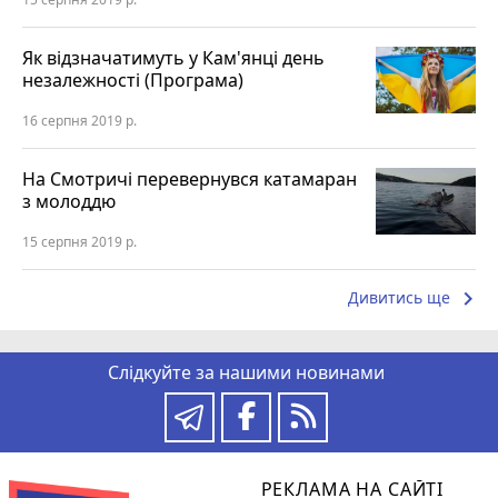
Як відзначатимуть у Кам'янці день
незалежності (Програма)
16 серпня 2019 р.
На Смотричі перевернувся катамаран
з молоддю
15 серпня 2019 р.
keyboard_arrow_right
Дивитись ще
Слідкуйте за нашими новинами
РЕКЛАМА НА САЙТІ