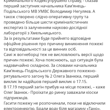
Кримінального Кодексупрушено справу, - сказав
перший заступник начальника Кам’янець-
Подільського МВ УМВС Володимир Негуляєв. А
також створено слідчо-оперативну групу та
проведено більше шести криміналістичних
експертиз із залученням науково-дослідної
лабораторії з Хмельницького.
За їх результатами буде прийнято відповідне
офіційне рішення про причину виникнення пожежі
та відповідальності за це винних осіб.
Самі ж вогнеборці теж не висловлюють версії щодо
причин пожежі. Хоча пояснюють, що ситуація була
надзвичайно складною. За словами начальника
Кам’янець-Подільського Державного пожежно-
рятувального загону № 2 Олега Іванюка, перший
виклик їм надійшов перший виклик о 17.15.
В 17.19 перший загін прибув на місце пожежі, – каже
Олег Іванюк.- Проїхати до ринку заважали кіоски
підприємців.
Гасити пожежу не розпочинали, поки не відключили
електроенергію. Брали воду біля магазину «Тано»,