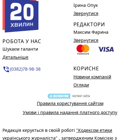
Ірина Опук
Звернутися
РЕДАКТОРИ
Максим Фарина
Звернутися
РОБОТА У НАС
Шукаєм таланти
Детальніше
КОРИСНЕ
phone_in_talk
(0382)78-98-38
Новини компаній
Огляди
Правила користування сайтом
Умови і правила надання платного доступу
Редакція керується в своїй роботі
"Кодексом етики
українського журналіста"
, затвердженим Комісією з