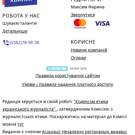
Максим Фарина
Звернутися
РОБОТА У НАС
Шукаєм таланти
Детальніше
КОРИСНЕ
phone_in_talk
(0382)78-98-38
Новини компаній
Огляди
Правила користування сайтом
Умови і правила надання платного доступу
Редакція керується в своїй роботі
"Кодексом етики
українського журналіста"
, затвердженим Комісією з
журналістської етики. Поскаржитись на матеріал до Комісії
можна
тут
Видання є членом
Асоціації Незалежні регіональні видавці