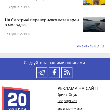
16 серпня 2019 р.
На Смотричі перевернувся катамаран
з молоддю
15 серпня 2019 р.
keyboard_arrow_right
Дивитись ще
Слідкуйте за нашими новинами
РЕКЛАМА НА САЙТІ
Ірина Опук
Звернутися
РЕДАКТОРИ