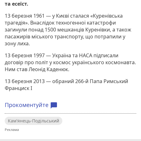
та есеїст.
13 березня 1961 — у Києві сталася «Куренівська
трагедія». Внаслідок техногенної катастрофи
загинули понад 1500 мешканців Куренівки, а також
пасажирів міського транспорту, що потрапили у
зону лиха.
13 березня 1997 — Україна та НАСА підписали
договір про політ у космос українського космонавта.
Ним став Леонід Каденюк.
13 березня 2013 — обраний 266-й Папа Римський
Франциск I
Прокоментуйте
chat_bubble
Кам'янець-Подільський