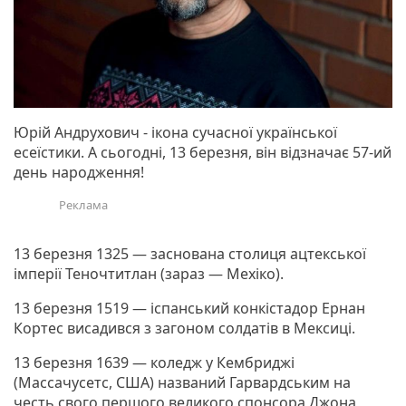
Юрій Андрухович - ікона сучасної української
есеїстики. А сьогодні, 13 березня, він відзначає 57-ий
день народження!
13 березня 1325 — заснована столиця ацтекської
імперії Теночтитлан (зараз — Мехіко).
13 березня 1519 — іспанський конкістадор Ернан
Кортес висадився з загоном солдатів в Мексиці.
13 березня 1639 — коледж у Кембриджі
(Массачусетс, США) названий Гарвардським на
честь свого першого великого спонсора Джона