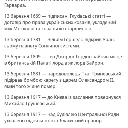
Гарварда.
13 березня 1669 — підписані Глухівські статті —
договір про права українських козаків, укладений
між Москвою та козацьою старшиною.
13 березня 1781 — Вільям Гершель відкрив Уран,
сьому планету Сонячної системи.
13 березня 1809 — сер Джордж Гордон зайняв місце
в британській Палаті лордів як лорд Байрон.
13 березня 1881 — народоволець Гнат Гриневський
підірвав бомбою карету з царем Олександром ІІ,
який того ж дня помер.
13 березня 1917 — до Києва із заслання повернувся
Михайло Грушевський.
13 березня 1917 — над будівлею Центральної Ради
ухвалено підняти жовто-блакитний прапор.