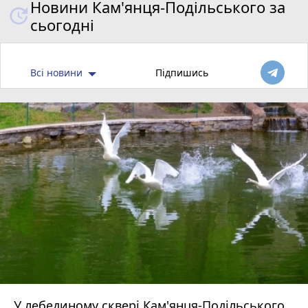
Новини Кам'янця-Подільського за
сьогодні
Всі новини
Підпишись
У лебединому сквері Кам'янця-Подільського