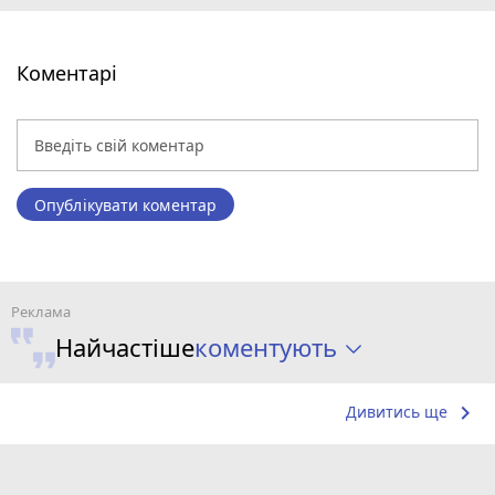
Коментарі
Опублікувати коментар
коментують
Найчастіше
keyboard_arrow_right
Дивитись ще