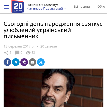
Пишеш ти! Коментує
Всі новини
Обгов
Кам'янець-Подільський
Сьогодні день народження святкує
улюблений український
письменник
13 березня 2017 р.
20 хвилин
chat_bubble
share
visibility
2
0
32