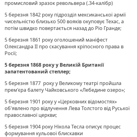
промисловий зразок револьвера (.34-калібр)
5 березня 1842 року підрозділ мексиканської армії
чисельністю близько 500 вояків окуповує Техас, а
потім швидко повертається назад до Ріо Гранде;
5 березня 1861 року оголошений маніфест
Олександра ІІ про скасування кріпосного права в
Росії;
5 березня 1868 року у Великій Британії
запатентований степлер;
5 березня 1877 року у Великому театрі пройшла
прем'єра балету Чайковського «Лебедине озеро»;
5 березня 1901 року у «Церковних відомостях»
об'явлено про відлучення Лева Толстого від Руської
православної церкви;
5 березня 1904 року Нікола Тесла описує процес
формування кульової блискавки