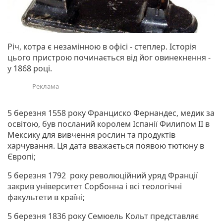
Річ, котра є незамінною в офісі - степлер. Історія
цього пристрою починається від йог овинекнення -
у 1868 році.
5 березня 1558 року Франциско Фернандес, медик за
освітою, був посланий королем Іспанії Филипом ІІ в
Мексику для вивчення рослин та продуктів
харчування. Ця дата вважається появою тютюну в
Європі;
5 березня 1792 року революційний уряд Франції
закрив університет Сорбонна і всі теологічні
факультети в країні;
5 березня 1836 року Семюель Кольт представляє