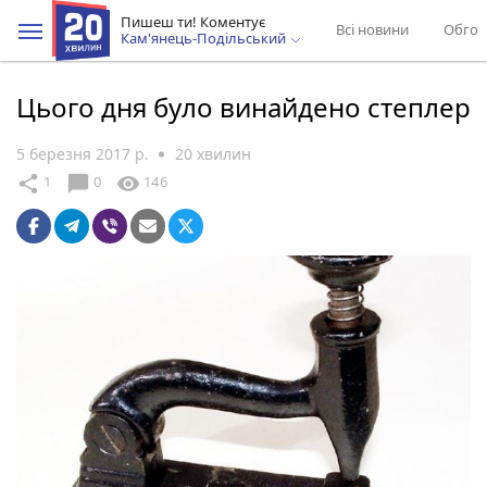
Пишеш ти! Коментує
Всі новини
Обгов
Кам'янець-Подільський
Цього дня було винайдено степлер
5 березня 2017 р.
20 хвилин
chat_bubble
share
visibility
1
0
146