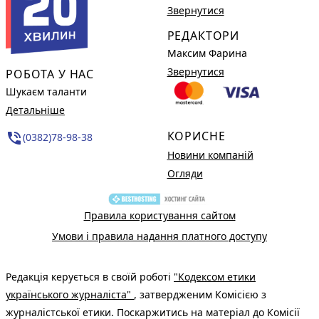
Звернутися
РЕДАКТОРИ
Максим Фарина
Звернутися
РОБОТА У НАС
Шукаєм таланти
Детальніше
КОРИСНЕ
phone_in_talk
(0382)78-98-38
Новини компаній
Огляди
Правила користування сайтом
Умови і правила надання платного доступу
Редакція керується в своїй роботі
"Кодексом етики
українського журналіста"
, затвердженим Комісією з
журналістської етики. Поскаржитись на матеріал до Комісії