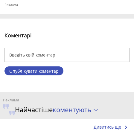
Коментарі
Опублікувати коментар
коментують
Найчастіше
keyboard_arrow_right
Дивитись ще