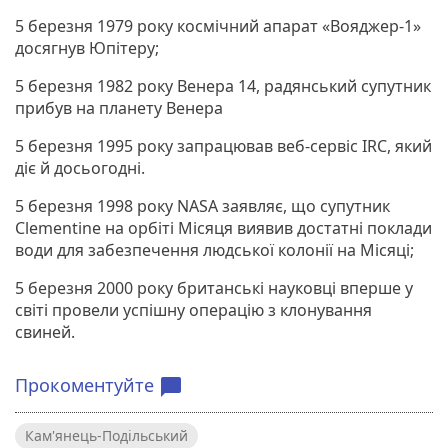
5 березня 1979 року космічний апарат «Вояджер-1»
досягнув Юпітеру;
5 березня 1982 року Венера 14, радянський супутник
прибув на планету Венера
5 березня 1995 року запрацював веб-сервіс IRC, який
діє й досьогодні.
5 березня 1998 року NASA заявляє, що супутник
Clementine на орбіті Місяця виявив достатні поклади
води для забезпечення людської колонії на Місяці;
5 березня 2000 року британські науковці вперше у
світі провели успішну операцію з клонування
свиней.
Прокоментуйте
chat_bubble
Кам'янець-Подільський