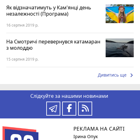
Як відзначатимуть у Кам'янці день
незалежності (Програма)
16 серпня 2019 р.
На Смотричі перевернувся катамаран
з молоддю
15 серпня 2019 р.
keyboard_arrow_right
Дивитись ще
Слідкуйте за нашими новинами
РЕКЛАМА НА САЙТІ
Ірина Опук