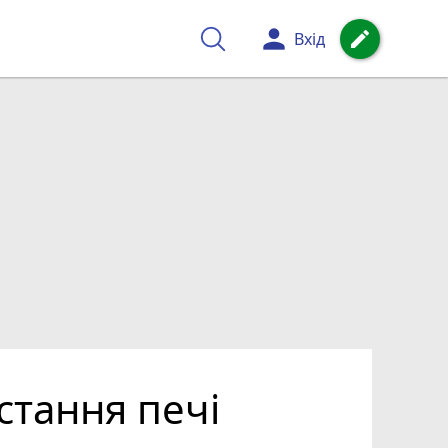
person
create
Вхід
стання печі