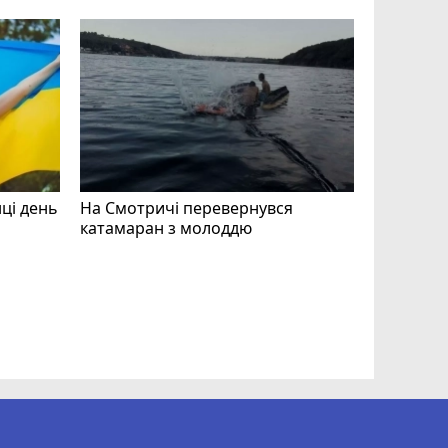
нці день
На Смотричі перевернувся
катамаран з молоддю
Допоможі
Волонтер
звертают