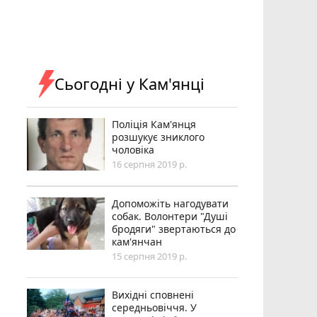
Сьогодні у Кам'янці
Поліція Кам'янця
розшукує зниклого
чоловіка
16 серпня 2019 р.
Допоможіть нагодувати
собак. Волонтери "Душі
бродяги" звертаються до
кам'янчан
15 серпня 2019 р.
Вихідні сповнені
середньовіччя. У