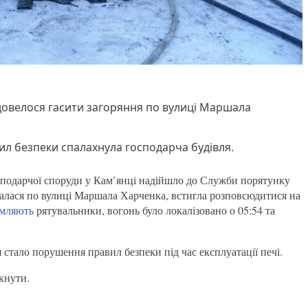
довелося гасити загоряння по вулиці Маршала
л безпеки спалахнула господарча будівля.
сподарчої споруди у Кам’янці надійшло до Служби порятунку
талася по вулиці Маршала Харченка, встигла розповсюдитися на
омляють
рятувальники, вогонь було локалізовано о 05:54 та
тало порушення правил безпеки під час експлуатації печі.
кнути.