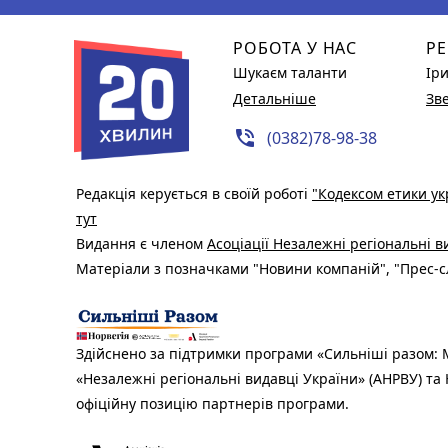
РОБОТА У НАС
РЕ
Шукаєм таланти
Ір
Детальніше
Зв
phone_in_talk
(0382)78-98-38
Редакція керується в своїй роботі
"Кодексом етики ук
тут
Видання є членом
Асоціації Незалежні регіональні 
Матеріали з позначками "Новини компаній", "Прес-сл
Здійснено за підтримки програми «Сильніші разом: М
«Незалежні регіональні видавці України» (АНРВУ) та 
офіційну позицію партнерів програми.