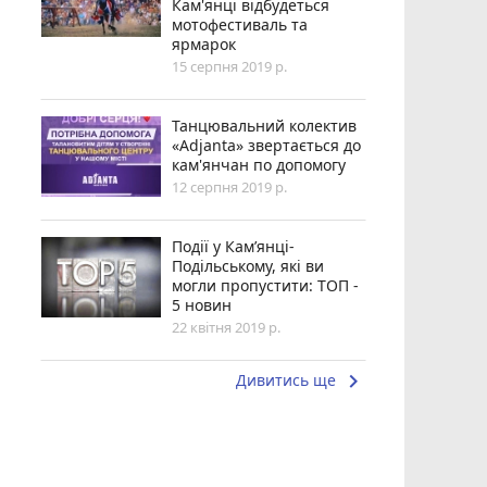
Кам'янці відбудеться
мотофестиваль та
ярмарок
15 серпня 2019 р.
Танцювальний колектив
«Adjanta» звертається до
кам'янчан по допомогу
12 серпня 2019 р.
Події у Кам’янці-
Подільському, які ви
могли пропустити: ТОП -
5 новин
22 квітня 2019 р.
keyboard_arrow_right
Дивитись ще