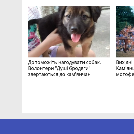
Допоможіть нагодувати собак.
Вихідні
Волонтери "Душі бродяги"
Кам'янц
звертаються до кам'янчан
мотофе
ся