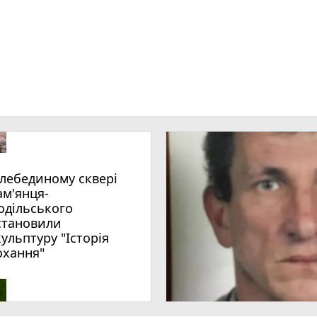
ам'янця-
одільського
становили
кульптуру "Історія
охання"