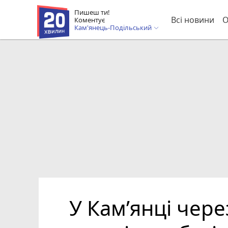
Пишеш ти!
Всі новини
О
Коментує
Кам'янець-Подільський
У Кам’янці чер