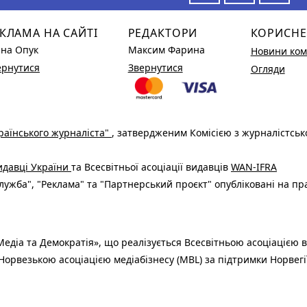
КЛАМА НА САЙТІ
РЕДАКТОРИ
КОРИСНЕ
ина Опук
Максим Фарина
Новини ком
ернутися
Звернутися
Огляди
раїнського журналіста"
, затвердженим Комісією з журналістськ
видавці України
та Всесвітньої асоціації видавців
WAN-IFRA
ужба", "Реклама" та "Партнерський проєкт" опубліковані на пр
едіа та Демократія», що реалізується Всесвітньою асоціацією в
Норвезькою асоціацією медіабізнесу (MBL) за підтримки Норвегі