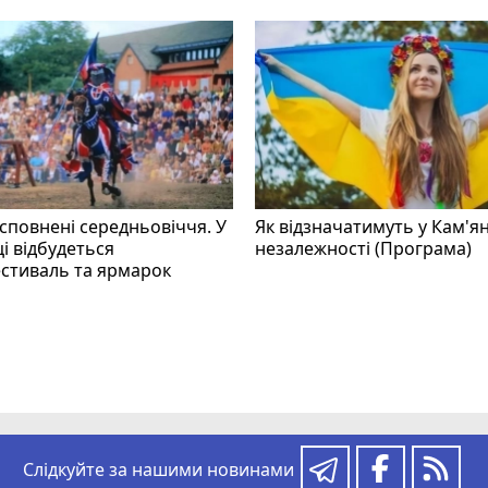
 сповнені середньовіччя. У
Як відзначатимуть у Кам'я
і відбудеться
незалежності (Програма)
стиваль та ярмарок
Слідкуйте за нашими новинами