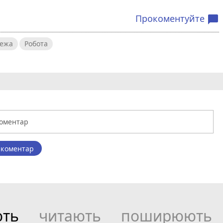
Прокоментуйте
chat_bubble
ежа
Робота
 коментар
ють
читають
поширюють