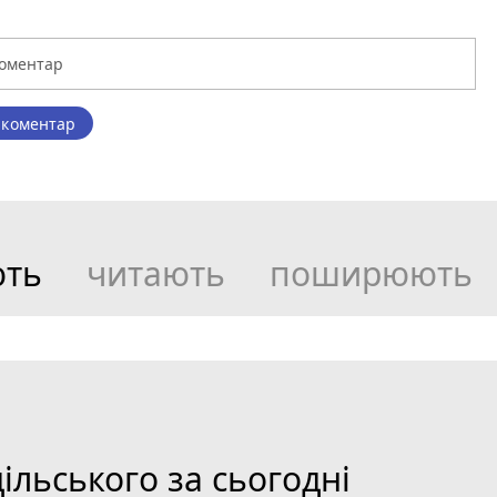
 коментар
ють
читають
поширюють
льського за сьогодні