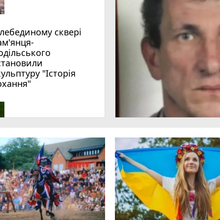
ам'янця-
одільського
становили
кульптуру "Історія
охання"