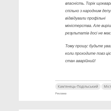
власність. Торік щоква
спільно з народним де
відвідували профільні
міністерства. Але вирі
результатів досі не має
Тому прошу: будьте ува
коли проходите повз цієї 
стан аварійний!
Кам'янець-Подільський
Міс