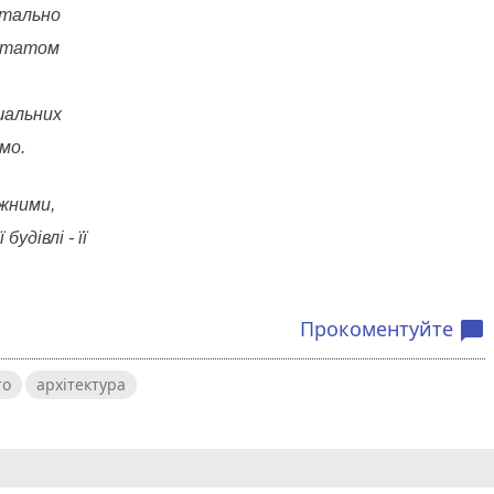
ртально
путатом
шальних
мо.
жними,
будівлі - її
Прокоментуйте
chat_bubble
то
архітектура