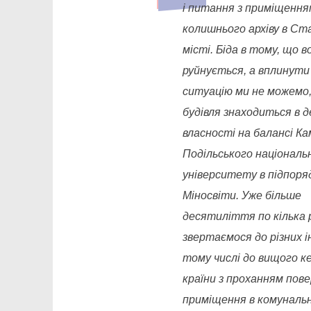
і питання з приміщення
колишнього архіву в Ст
місті. Біда в тому, що в
руйнується, а вплинути
ситуацію ми не можемо
будівля знаходиться в 
власності на балансі Ка
Подільського національ
університету в підпоря
Міносвіти. Уже більше
десятиліття по кілька р
звертаємося до різних і
тому числі до вищого к
країни з проханням пов
приміщення в комуналь