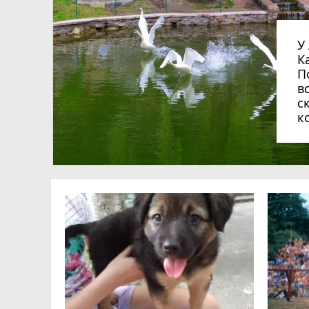
У лебединому сквері
К
П
в
с
к