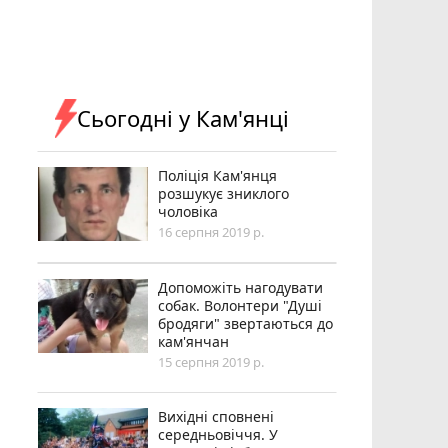
Сьогодні у Кам'янці
Поліція Кам'янця
розшукує зниклого
чоловіка
16 серпня 2019 р.
Допоможіть нагодувати
собак. Волонтери "Душі
бродяги" звертаються до
кам'янчан
15 серпня 2019 р.
Вихідні сповнені
середньовіччя. У