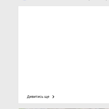
keyboard_arrow_right
Дивитись ще