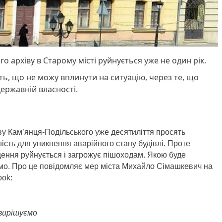
архіву в Старому місті руйнується уже не один рік.
ь, що не можу вплинути на ситуацію, через те, що
державній власності.
у Кам’янця-Подільського уже десятиліття просять
ість для уникнення аварійного стану будівлі. Проте
щення руйнується і загрожує пішоходам. Якою буде
омо. Про це повідомляє мер міста Михайло Сімашкевич на
ook:
 вирішуємо