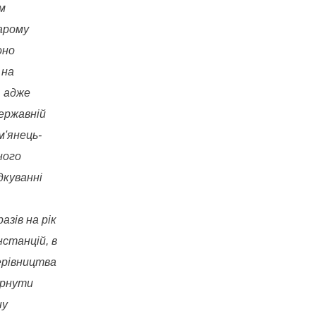
м
арому
оно
 на
, адже
державній
м'янець-
ного
дкуванні
азів на рік
нстанцій, в
ерівництва
ернути
ну