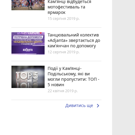
Кам'янці відбудеться
мотофестиваль та
ярмарок
15 серпня 2019 р.
Танцювальний колектив
«Adjanta» звертається до
кам'янчан по допомогу
12 серпня 2019 р.
Події у Кам’янці-
Подільському, які ви
могли пропустити: ТОП -
5 новин
22 квітня 2019 р.
keyboard_arrow_right
Дивитись ще