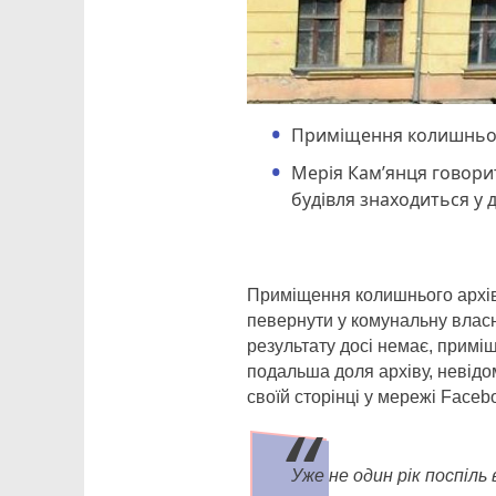
Приміщення колишнього 
Мерія Кам’янця говорит
будівля знаходиться у 
Приміщення колишнього архів
певернути у комунальну власн
результату досі немає, примі
подальша доля архіву, невід
своїй сторінці у мережі Faceb
Уже не один рік поспіль