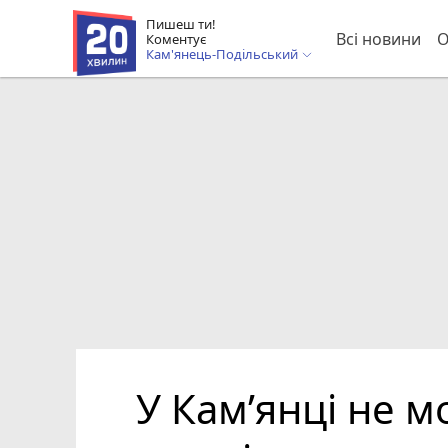
Пишеш ти!
Всі новини
О
Коментує
Кам'янець-Подільський
У Кам’янці не 