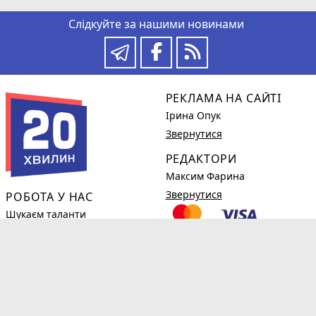
Слідкуйте за нашими новинами
РЕКЛАМА НА САЙТІ
Ірина Опук
Звернутися
РЕДАКТОРИ
Максим Фарина
Звернутися
РОБОТА У НАС
Шукаєм таланти
Детальніше
КОРИСНЕ
phone_in_talk
(0382)78-98-38
Новини компаній
Огляди