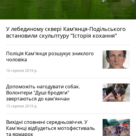
У лебединому сквері Кам'янця-Подільського
встановили скульптуру "Історія кохання"
Поліція Кам'янця розшукує зниклого
чоловіка
16 серпня 2019 р.
Допоможіть нагодувати собак.
Волонтери "Душі бродяги"
звертаються до кам'янчан
15 серпня 2019 р.
Вихідні сповнені середньовіччя. У
Кам'янці відбудеться мотофестиваль
та ярмарок