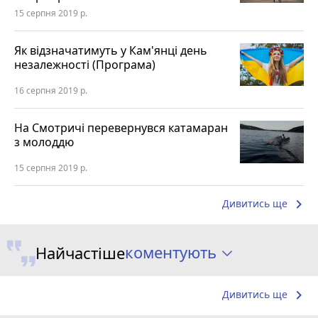
15 серпня 2019 р.
Як відзначатимуть у Кам'янці день
незалежності (Програма)
16 серпня 2019 р.
На Смотричі перевернувся катамаран
з молоддю
15 серпня 2019 р.
keyboard_arrow_right
Дивитись ще
коментують
Найчастіше
keyboard_arrow_right
Дивитись ще