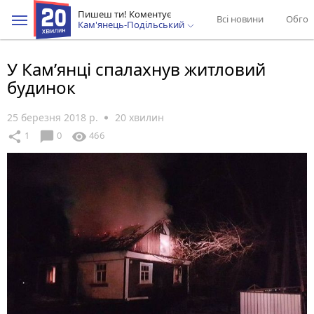
Пишеш ти! Коментує
Всі новини
Обгов
Кам'янець-Подільський
У Кам’янці спалахнув житловий
будинок
25 березня 2018 р.
20 хвилин
chat_bubble
share
visibility
1
0
466