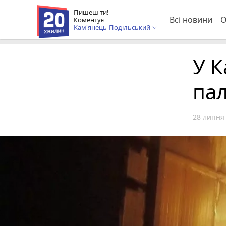
Пишеш ти!
Всі новини
О
Коментує
Кам'янець-Подільський
У К
па
28 липня 