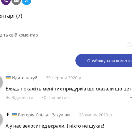
нтарі (7)
Опублікувати комент
Идите нахуй
20 червня 2020 р.
Блядь покажіть мені тих придурків що сказали що це 
Відповісти
Поділитися
reply
share
rem
Вікторія Спільні Закупівлі
28 липня 2019 р.
А у нас велосипед вкрали. І ніхто не шукає!