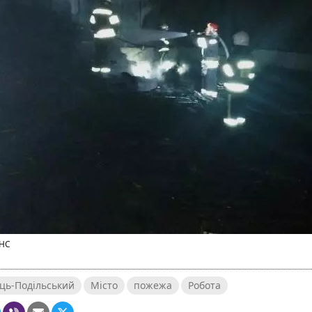
СНС
ць-Подільський
Місто
пожежа
Робота