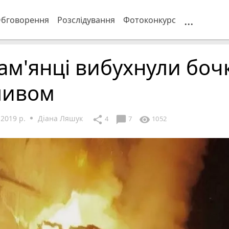
...
бговорення
Розслідування
Фотоконкурс
ам'янці вибухнули боч
ливом
2019 р.
Діана Ляшук
chat_bubble
share
visibility
4
7
1052