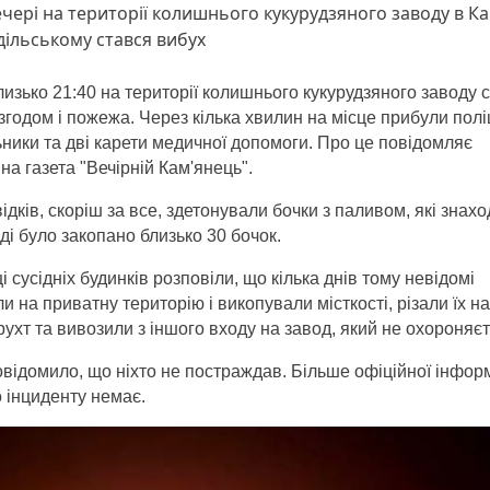
чері на території колишнього кукурудзяного заводу в Ка
ільському стався вибух
лизько 21:40 на території колишнього кукурудзяного заводу 
 згодом і пожежа. Через кілька хвилин на місце прибули полі
ники та дві карети медичної допомоги. Про це повідомляє
на газета "Вечірній Кам'янець".
свідків, скоріш за все, здетонували бочки з паливом, які знах
оді
було закопано близько 30 бочок.
 сусідніх будинків розповіли, що кілька днів тому невідомі
и на приватну територію і викопували місткості, різали їх на
ухт та вивозили з іншого входу на завод, який не охороняєт
ідомило, що ніхто не постраждав. Більше о
фіційної інфор
 інциденту немає.