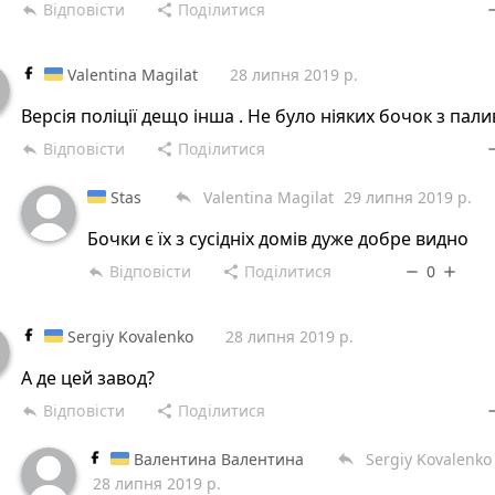
Відповісти
Поділитися
reply
share
rem
Valentina Magilat
28 липня 2019 р.
Версія поліції дещо інша . Не було ніяких бочок з пали
Відповісти
Поділитися
reply
share
rem
Stas
Valentina Magilat
29 липня 2019 р.
reply
Бочки є їх з сусідніх домів дуже добре видно
Відповісти
Поділитися
0
reply
share
remove
add
Sergiy Kovalenko
28 липня 2019 р.
А де цей завод?
Відповісти
Поділитися
reply
share
rem
Валентина Валентина
Sergiy Kovalenko
reply
28 липня 2019 р.