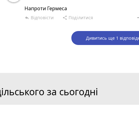
Напроти Гермеса
Відповісти
Поділитися
reply
share
rem
Дивитись ще 1 відповід
льського за сьогодні