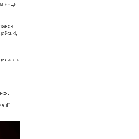
м'янці-
стався
цейські,
одилися в
ься.
мації