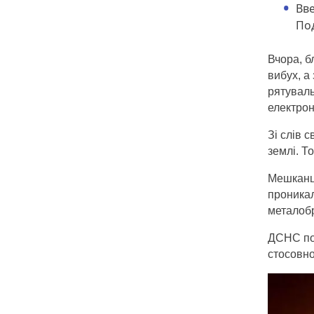
Вве
Под
Вчора, б
вибух, а
рятуваль
електрон
Зі слів 
землі. Т
Мешканці
проникал
металобр
ДСНС пов
стосовно