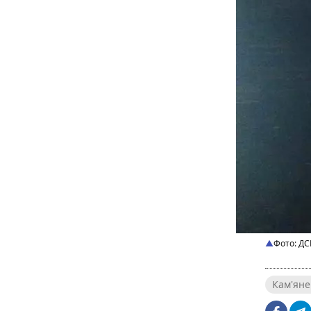
Фото: Д
Кам'яне