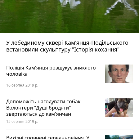
У лебединому сквері Кам'янця-Подільського
встановили скульптуру "Історія кохання"
Поліція Кам'янця розшукує зниклого
чоловіка
16 серпня 2019 р.
Допоможіть нагодувати собак.
Волонтери "Душі бродяги"
звертаються до кам'янчан
15 серпня 2019 р.
Вихідні сповнені середньовіччя. У