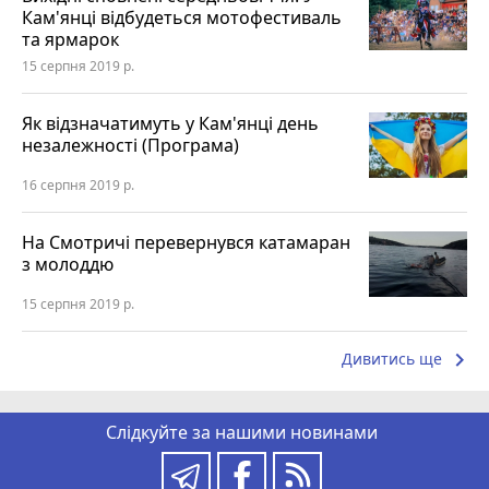
Кам'янці відбудеться мотофестиваль
та ярмарок
15 серпня 2019 р.
Як відзначатимуть у Кам'янці день
незалежності (Програма)
16 серпня 2019 р.
На Смотричі перевернувся катамаран
з молоддю
15 серпня 2019 р.
keyboard_arrow_right
Дивитись ще
Слідкуйте за нашими новинами