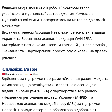
Редакція керується в своїй роботі
"Кодексом етики
українського журналіста"
, затвердженим Комісією з
журналістської етики. Поскаржитись на матеріал до Комісії
можна
тут
Видання є членом
Асоціації Незалежні регіональні видавці
України
та Всесвітньої асоціації видавців
WAN-IFRA
Матеріали з позначками "Новини компаній", "Прес-служба",
"Реклама" та "Партнерський проєкт" опубліковані на правах
реклами.
Здійснено за підтримки програми «Сильніші разом: Медіа та
Демократія», що реалізується Всесвітньою асоціацією
видавців новин (WAN-IFRA) у партнерстві з Асоціацією
«Незалежні регіональні видавці України» (АНРВУ) та
Норвезькою асоціацією медіабізнесу (MBL) за підтримки
Норвегії. Погляди авторів не обов’язково відображають