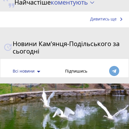
коментують
Найчастіше
keyboard_arrow_right
Дивитись ще
Новини Кам'янця-Подільського за
сьогодні
Всі новини
Підпишись