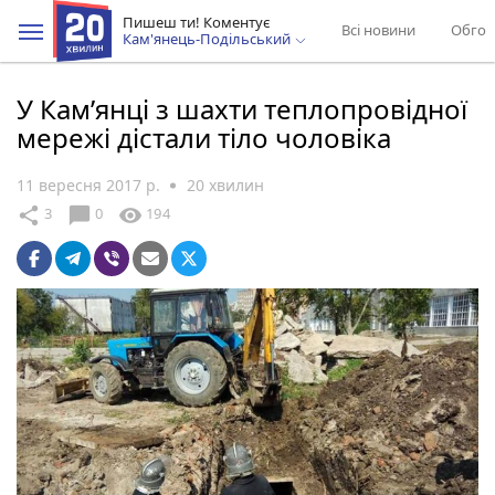
Пишеш ти! Коментує
Всі новини
Обгов
Кам'янець-Подільський
У Кам’янці з шахти теплопровідної
мережі дістали тіло чоловіка
11 вересня 2017 р.
20 хвилин
chat_bubble
share
visibility
3
0
194