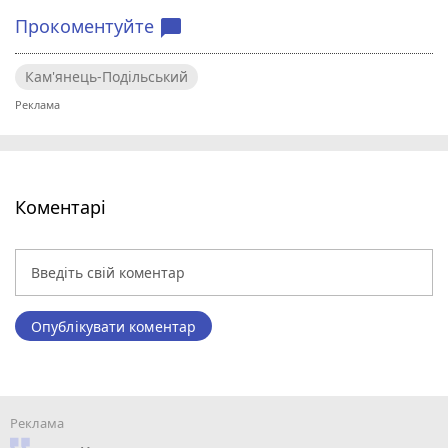
Прокоментуйте
chat_bubble
Кам'янець-Подільський
Коментарі
Опублікувати коментар