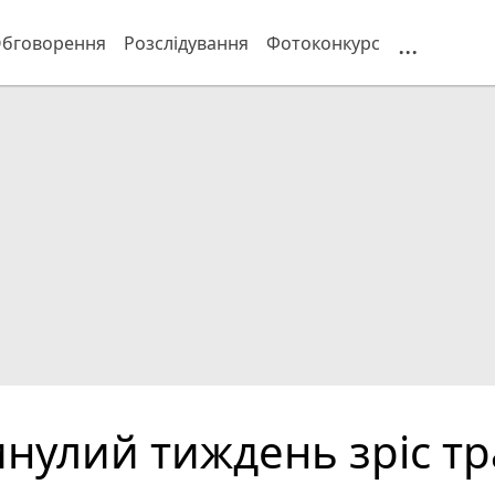
...
бговорення
Розслідування
Фотоконкурс
минулий тиждень зріс т