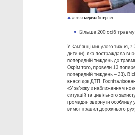
фото з мережі Інтернет
Більше 200 осіб травму
У Кам’янці минулого тижня, з 
дитини), яка постраждала вна
попередній тиждень до травм
Окрім того, провели 13 попере
попередній тиждень – 33). Віс
внаслідок ДТП. Госпіталізова
«У зв’язку з наближенням нов
ситуацій та цивільного захист
громадян звернути особливу у
вимог правил дорожнього руху»