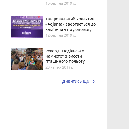
15 серпня 2019 р.
Танцювальний колектив
«Adjanta» звертається до
кам'янчан по допомогу
12 серпня 2019 р.
Рекорд "Подільське
намисто" з висоти
пташиного польоту
23 квітня 2019 р.
keyboard_arrow_right
Дивитись ще