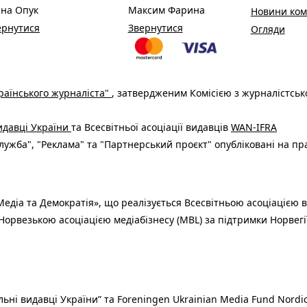
ина Опук
Максим Фарина
Новини ком
ернутися
Звернутися
Огляди
раїнського журналіста"
, затвердженим Комісією з журналістськ
видавці України
та Всесвітньої асоціації видавців
WAN-IFRA
ужба", "Реклама" та "Партнерський проєкт" опубліковані на пр
едіа та Демократія», що реалізується Всесвітньою асоціацією в
Норвезькою асоціацією медіабізнесу (MBL) за підтримки Норвегі
льні видавці України” та Foreningen Ukrainian Media Fund Nordic