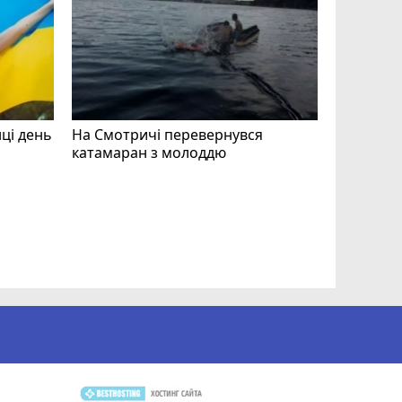
нці день
На Смотричі перевернувся
катамаран з молоддю
Допоможі
Волонтер
звертают