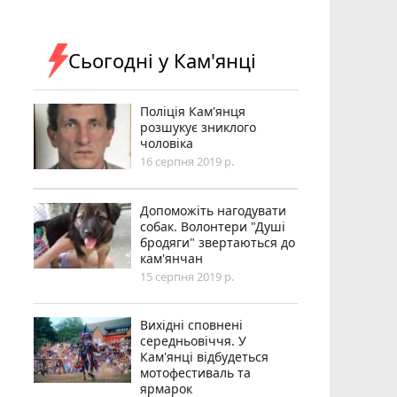
Сьогодні у Кам'янці
Поліція Кам'янця
розшукує зниклого
чоловіка
16 серпня 2019 р.
Допоможіть нагодувати
собак. Волонтери "Душі
бродяги" звертаються до
кам'янчан
15 серпня 2019 р.
Вихідні сповнені
середньовіччя. У
Кам'янці відбудеться
мотофестиваль та
ярмарок