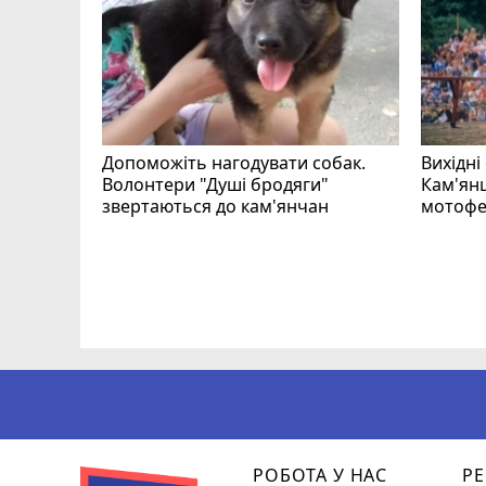
Допоможіть нагодувати собак.
Вихідні
Волонтери "Душі бродяги"
Кам'янц
звертаються до кам'янчан
мотофе
ся
РОБОТА У НАС
РЕ