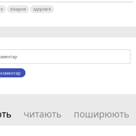
то
лікарня
здоров'я
 коментар
ють
читають
поширюють