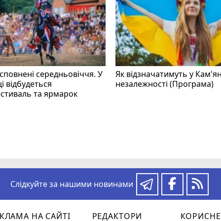
 сповнені середньовіччя. У
Як відзначатимуть у Кам'я
і відбудеться
незалежності (Програма)
стиваль та ярмарок
Слідкуйте за нашими новинами
КЛАМА НА САЙТІ
РЕДАКТОРИ
КОРИСНЕ