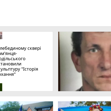
ам'янця-
одільського
становили
кульптуру "Історія
охання"