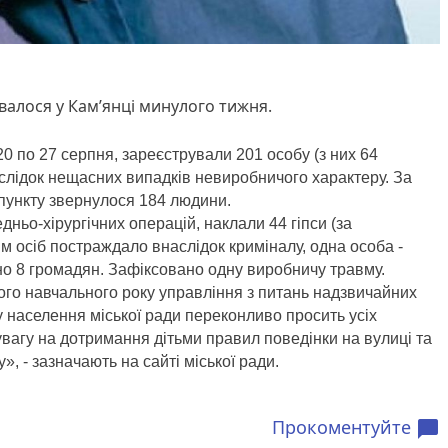
валося у Кам’янці минулого тижня.
20 по 27 серпня, зареєстрували 201 особу (з них 64
слідок нещасних випадків невиробничого характеру. За
пункту звернулося 184 людини.
дньо-хірургічних операцій, наклали 44 гіпси (за
ім осіб постраждало внаслідок криміналу, одна особа -
но 8 громадян. Зафіксовано одну виробничу травму.
ого навчального року управління з питань надзвичайних
у населення міської ради переконливо просить усіх
вагу на дотримання дітьми правил поведінки на вулиці та
, - зазначають на сайті міської ради.
Прокоментуйте
chat_bubble