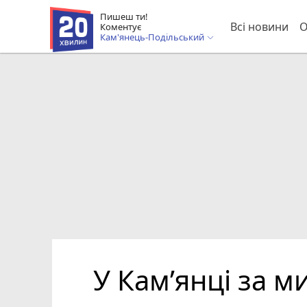
Пишеш ти!
Всі новини
О
Коментує
Кам'янець-Подільський
У Кам’янці за 