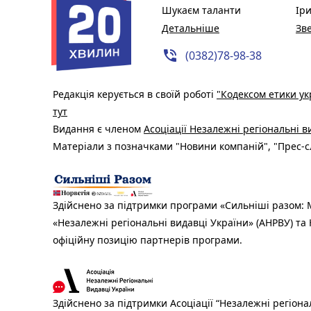
Шукаєм таланти
Ір
Детальніше
Зв
phone_in_talk
(0382)78-98-38
Редакція керується в своїй роботі
"Кодексом етики ук
тут
Видання є членом
Асоціації Незалежні регіональні 
Матеріали з позначками "Новини компаній", "Прес-сл
Здійснено за підтримки програми «Сильніші разом: М
«Незалежні регіональні видавці України» (АНРВУ) та 
офіційну позицію партнерів програми.
Здійснено за підтримки Асоціації “Незалежні регіона