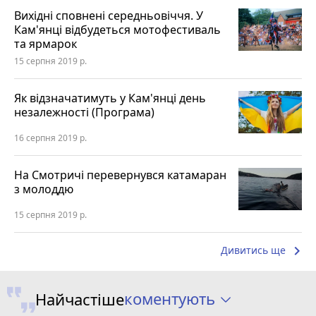
Вихідні сповнені середньовіччя. У
Кам'янці відбудеться мотофестиваль
та ярмарок
15 серпня 2019 р.
Як відзначатимуть у Кам'янці день
незалежності (Програма)
16 серпня 2019 р.
На Смотричі перевернувся катамаран
з молоддю
15 серпня 2019 р.
keyboard_arrow_right
Дивитись ще
коментують
Найчастіше