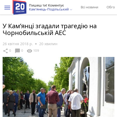
Пишеш ти! Коментує
Всі новини
Обгов
Кам'янець-Подільський
У Кам’янці згадали трагедію на
Чорнобильській АЕС
26 квітня 2018 р.
20 хвилин
chat_bubble
share
visibility
0
0
109