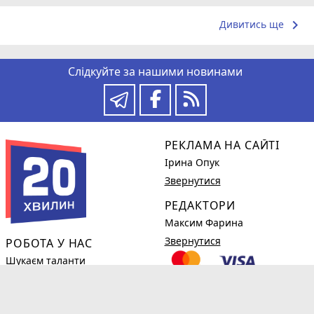
keyboard_arrow_right
Дивитись ще
Слідкуйте за нашими новинами
РЕКЛАМА НА САЙТІ
Ірина Опук
Звернутися
РЕДАКТОРИ
Максим Фарина
Звернутися
РОБОТА У НАС
Шукаєм таланти
Детальніше
КОРИСНЕ
phone_in_talk
(0382)78-98-38