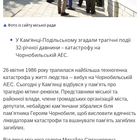
Фото із сайту міської ради
У Кам’янці-Подільському згадали трагічні події
32-річної давнини – катастрофу на
Чорнобильській АЕС.
26 квітня 1986 року трапилася найбільша техногенна
катастрофа у житті людства -- вибух на Чорнобильській
АЕС. Сьогодні у Кам’янці відбувся у пам’ять про
трагедію мітинг-реквієм. Представники міської та
районної влади, члени громадських організацій міста,
депутати, небайдужі кам’янчани зібралися біля
пам’ятника Героям Чорнобиля, щоб висловити вдячність
ліквідаторам катастрофи та вшанувати пам’ять загиблих
загиблих.
Від імені міського голови Михайла Сімашкевича