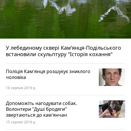
У лебединому сквері Кам'янця-Подільського
встановили скульптуру "Історія кохання"
Поліція Кам'янця розшукує зниклого
чоловіка
16 серпня 2019 р.
Допоможіть нагодувати собак.
Волонтери "Душі бродяги"
звертаються до кам'янчан
15 серпня 2019 р.