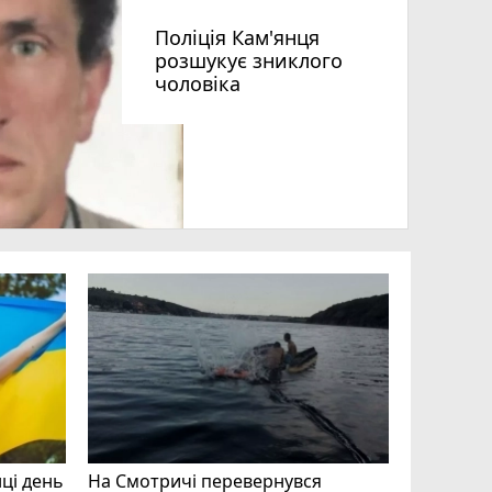
Поліція Кам'янця
розшукує зниклого
чоловіка
нці день
На Смотричі перевернувся