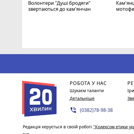
Волонтери "Душі бродяги"
Кам'янц
звертаються до кам'янчан
мотофе
ся
РОБОТА У НАС
РЕ
Шукаєм таланти
Ір
Детальніше
Зв
phone_in_talk
(0382)78-98-38
Редакція керується в своїй роботі
"Кодексом етики ук