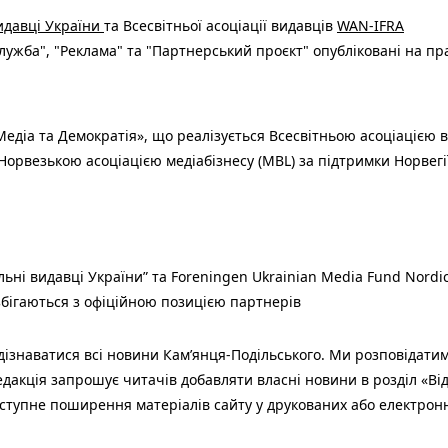
видавці України
та Всесвітньої асоціації видавців
WAN-IFRA
ужба", "Реклама" та "Партнерський проєкт" опубліковані на пр
едіа та Демократія», що реалізується Всесвітньою асоціацією в
Норвезькою асоціацією медіабізнесу (MBL) за підтримки Норвегі
льні видавці України” та Foreningen Ukrainian Media Fund Nordic
 збігаються з офіційною позицією партнерів
знаватися всі новини Кам’янця-Подільського. Ми розповідатиме
едакція запрошує читачів добавляти власні новини в розділ «Від 
аступне поширення матеріалів сайту у друкованих або електрон