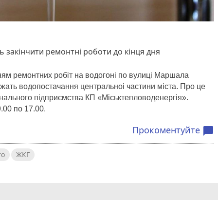
 закінчити ремонтні роботи до кінця дня
нням ремонтних робіт на водогоні по вулиці Маршала
жать водопостачання центральноі частини міста. Про це
нального підприємства КП «Міськтепловоденергія».
.00 по 17.00.
Прокоментуйте
chat_bubble
то
ЖКГ