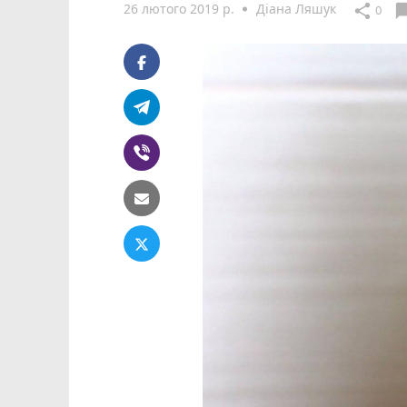
26 лютого 2019 р.
Діана Ляшук
chat_b
share
0