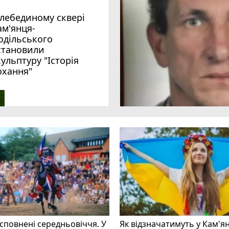
ам'янця-
одільського
становили
кульптуру "Історія
охання"
 сповнені середньовіччя. У
Як відзначатимуть у Кам'я