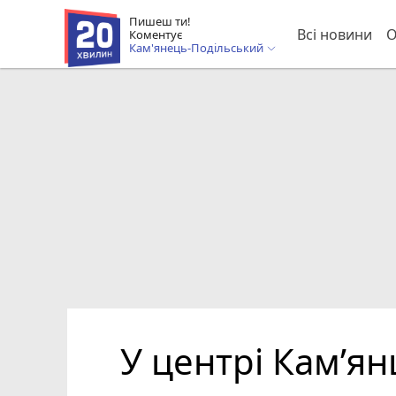
Пишеш ти!
Всі новини
О
Коментує
Кам'янець-Подільський
У центрі Кам’я