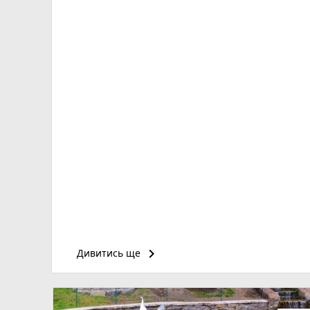
keyboard_arrow_right
Дивитись ще