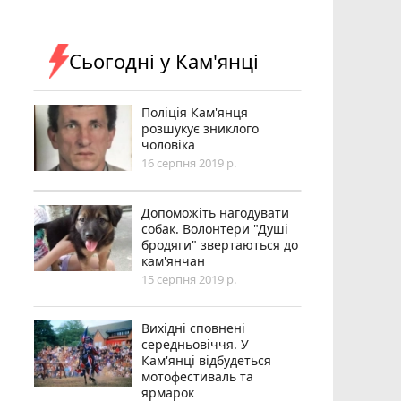
Сьогодні у Кам'янці
Поліція Кам'янця
розшукує зниклого
чоловіка
16 серпня 2019 р.
Допоможіть нагодувати
собак. Волонтери "Душі
бродяги" звертаються до
кам'янчан
15 серпня 2019 р.
Вихідні сповнені
середньовіччя. У
Кам'янці відбудеться
мотофестиваль та
ярмарок