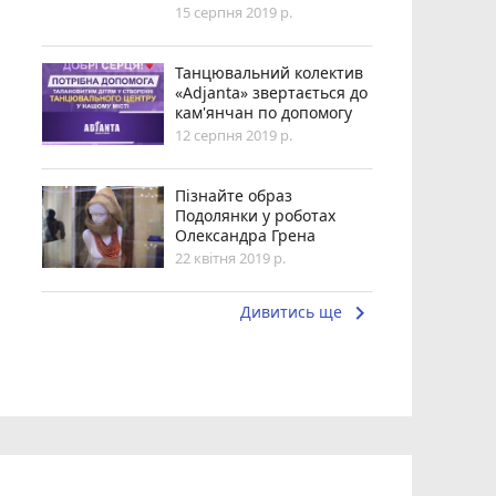
15 серпня 2019 р.
Танцювальний колектив
«Adjanta» звертається до
кам'янчан по допомогу
12 серпня 2019 р.
Пізнайте образ
Подолянки у роботах
Олександра Грена
22 квітня 2019 р.
keyboard_arrow_right
Дивитись ще