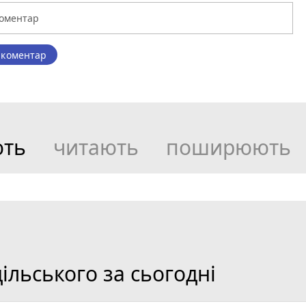
 коментар
ють
читають
поширюють
льського за сьогодні