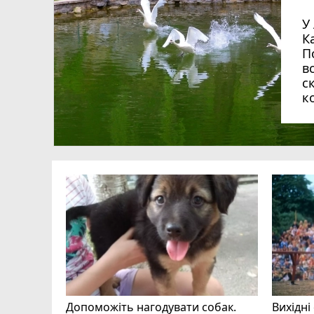
У лебединому сквері
К
П
в
с
к
Допоможіть нагодувати собак.
Вихідні