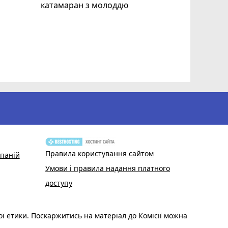
катамаран з молоддю
Допоможі
Волонтер
звертают
Правила користування сайтом
паній
Умови і правила надання платного
доступу
ої етики. Поскаржитись на матеріал до Комісії можна