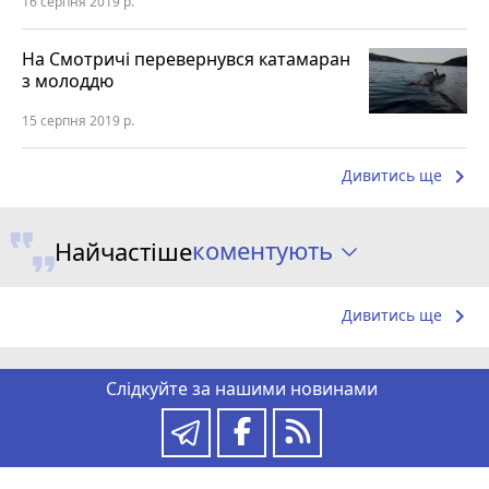
16 серпня 2019 р.
На Смотричі перевернувся катамаран
з молоддю
15 серпня 2019 р.
keyboard_arrow_right
Дивитись ще
коментують
Найчастіше
keyboard_arrow_right
Дивитись ще
Слідкуйте за нашими новинами