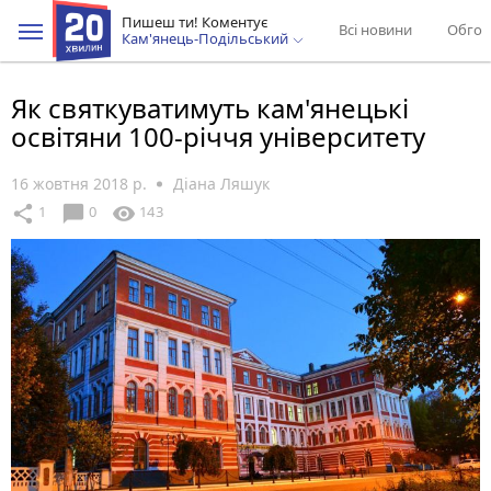
Пишеш ти! Коментує
Всі новини
Обгов
Кам'янець-Подільський
Як святкуватимуть кам'янецькі
освітяни 100-річчя університету
16 жовтня 2018 р.
Діана Ляшук
chat_bubble
share
visibility
1
0
143