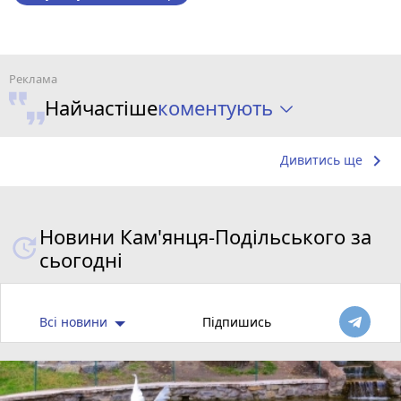
коментують
Найчастіше
keyboard_arrow_right
Дивитись ще
Новини Кам'янця-Подільського за
сьогодні
Всі новини
Підпишись