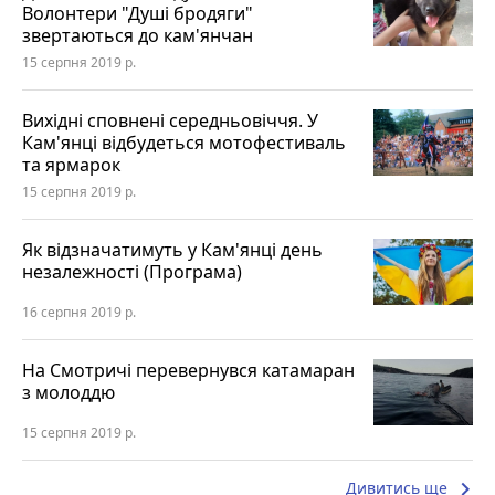
Волонтери "Душі бродяги"
звертаються до кам'янчан
15 серпня 2019 р.
Вихідні сповнені середньовіччя. У
Кам'янці відбудеться мотофестиваль
та ярмарок
15 серпня 2019 р.
Як відзначатимуть у Кам'янці день
незалежності (Програма)
16 серпня 2019 р.
На Смотричі перевернувся катамаран
з молоддю
15 серпня 2019 р.
keyboard_arrow_right
Дивитись ще