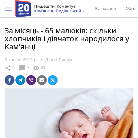
Пишеш ти! Коментує
Всі новини
Обгов
Кам'янець-Подільський
За місяць - 65 малюків: скільки
хлопчиків і дівчаток народилося у
Кам'янці
3 квітня 2019 р.
Діана Ляшук
chat_bubble
share
visibility
0
0
63