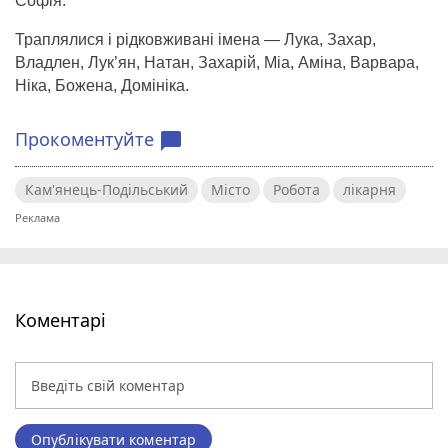
Софія.
Траплялися і рідковживані імена — Лука, Захар,
Владлен, Лук’ян, Натан, Захарій, Міа, Аміна, Варвара,
Ніка, Божена, Домініка.
Прокоментуйте
chat_bubble
Кам'янець-Подільський
Місто
Робота
лікарня
Коментарі
Опублікувати коментар