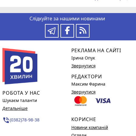
Слідкуйте за нашими новинами
РЕКЛАМА НА САЙТІ
Ірина Опук
Звернутися
РЕДАКТОРИ
Максим Фарина
Звернутися
РОБОТА У НАС
Шукаєм таланти
Детальніше
КОРИСНЕ
phone_in_talk
(0382)78-98-38
Новини компаній
Огляди