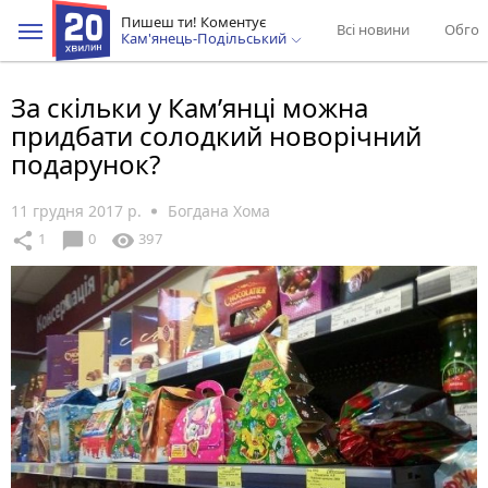
Пишеш ти! Коментує
Всі новини
Обгов
Кам'янець-Подільський
За скільки у Кам’янці можна
придбати солодкий новорічний
подарунок?
11 грудня 2017 р.
Богдана Хома
chat_bubble
share
visibility
1
0
397