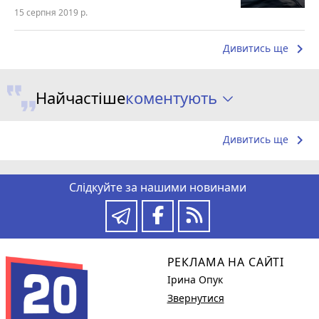
15 серпня 2019 р.
keyboard_arrow_right
Дивитись ще
коментують
Найчастіше
keyboard_arrow_right
Дивитись ще
Слідкуйте за нашими новинами
РЕКЛАМА НА САЙТІ
Ірина Опук
Звернутися