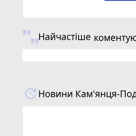
Найчастіше
коменту
Новини Кам'янця-Поді