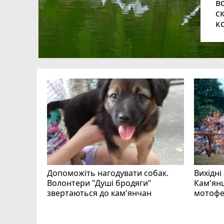
в
с
к
Допоможіть нагодувати собак.
Вихідні
Волонтери "Душі бродяги"
Кам'янц
звертаються до кам'янчан
мотофе
ся