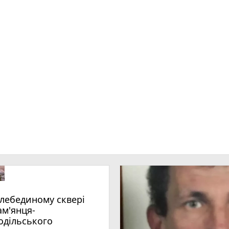
ам'янця-
одільського