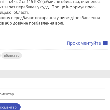
 – п.4 ч. 2 ст.115 ККУ («Умисне вбивство, вчинене з
т зараз перебуває у судді. Про це інформує прес-
цької області.
очину передбачає покарання у вигляді позбавлення
оків або довічне позбавлення волі.
Прокоментуйте
chat_bubble
вбивство
 коментар