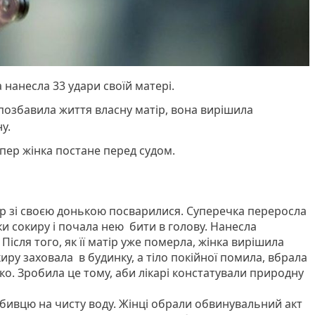
 нанесла 33 удари своїй матері.
 позбавила життя власну матір, вона вирішила
у.
епер жінка постане перед судом.
атір зі своєю донькою посварилися. Суперечка переросла
уки сокиру і почала нею бити в голову. Нанесла
Після того, як її матір уже померла, жінка вирішила
киру заховала в будинку, а тіло покійної помила, вбрала
жко. Зробила це тому, аби лікарі констатували природну
бивцю на чисту воду. Жінці обрали обвинувальний акт