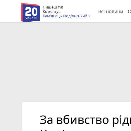
Пишеш ти!
Всі новини
О
Коментує
Кам'янець-Подільський
За вбивство рі