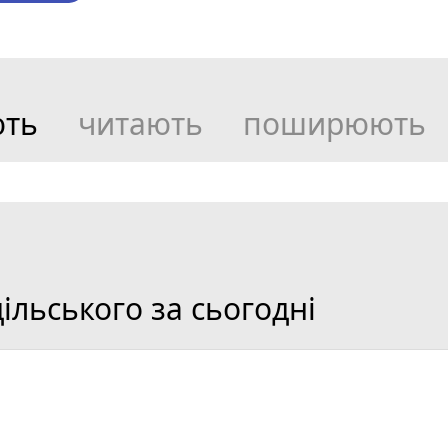
ють
читають
поширюють
льського за сьогодні