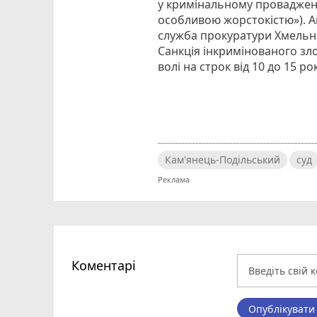
у кримінальному провадженні
особливою жорстокістю»). Ак
служба прокуратури Хмельни
Санкція інкримінованого зл
волі на строк від 10 до 15 р
Кам'янець-Подільський
суд
Коментарі
Опублікувати