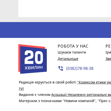
РОБОТА У НАС
РЕ
Шукаєм таланти
Ір
Детальніше
Зв
phone_in_talk
(0382)78-98-38
Редакція керується в своїй роботі
"Кодексом етики ук
тут
Видання є членом
Асоціації Незалежні регіональні 
Матеріали з позначками "Новини компаній", "Прес-сл