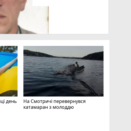
нці день
На Смотричі перевернувся
катамаран з молоддю
Допоможі