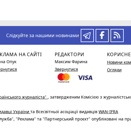
Слідкуйте за нашими новинами
КЛАМА НА САЙТІ
РЕДАКТОРИ
КОРИСНЕ
ина Опук
Максим Фарина
Новини ком
ернутися
Звернутися
Огляди
раїнського журналіста"
, затвердженим Комісією з журналістськ
видавці України
та Всесвітньої асоціації видавців
WAN-IFRA
ужба", "Реклама" та "Партнерський проєкт" опубліковані на пр