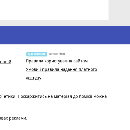
Волонтер
звертают
Правила користування сайтом
паній
Умови і правила надання платного
доступу
ої етики. Поскаржитись на матеріал до Комісії можна
авах реклами.