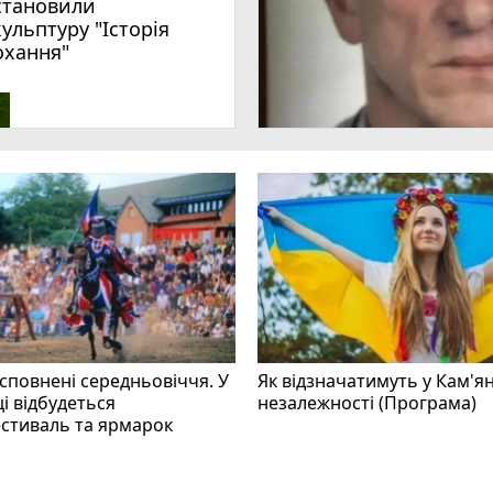
становили
кульптуру "Історія
охання"
 сповнені середньовіччя. У
Як відзначатимуть у Кам'я
і відбудеться
незалежності (Програма)
стиваль та ярмарок