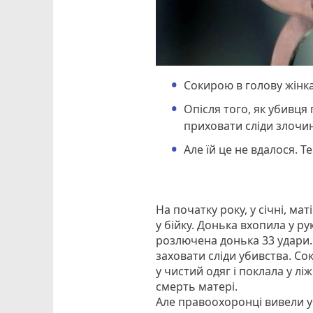
Сокирою в голову жінка
Опісля того, як убивця
приховати сліди злочин
Але їй це не вдалося. Т
На початку року, у січні, м
у бійку. Донька вхопила у р
розлючена донька 33 удари. 
заховати сліди убивства. Со
у чистий одяг і поклала у лі
смерть матері.
Але правоохоронці вивели у