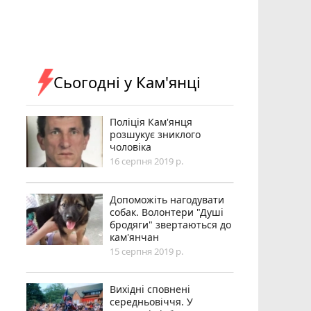
Сьогодні у Кам'янці
Поліція Кам'янця
розшукує зниклого
чоловіка
16 серпня 2019 р.
Допоможіть нагодувати
собак. Волонтери "Душі
бродяги" звертаються до
кам'янчан
15 серпня 2019 р.
Вихідні сповнені
середньовіччя. У