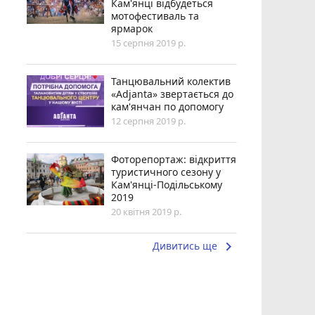
Кам'янці відбудеться
мотофестиваль та
ярмарок
15 серпня 2019 р.
Танцювальний колектив
«Adjanta» звертається до
кам'янчан по допомогу
12 серпня 2019 р.
Фоторепортаж: відкриття
туристичного сезону у
Кам'янці-Подільському
2019
20 квітня 2019 р.
keyboard_arrow_right
Дивитись ще