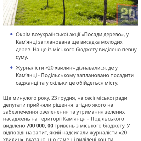
Окрім всеукраїнської акції «Посади дерево», у
Кам’янці запланована ще висадка молодих
дерев. На це із міського бюджету виділено певну
суму.
Журналісти «20 хвилин» дізнавалися, де у
Кам’янці - Подільському заплановано посадити
саджанці та у скільки це обійдеться місту.
Ще минулого року, 23 грудня, на сесії міської ради
депутати прийняли рішення, згідно якого на
забезпечення озеленення та утримання зелених
насаджень на території Кам’янця – Подільського
виділено
700 000, 00
гривень з міського бюджету. У
відповіді на запит, який надсилали журналісти «20
хвилин», вказано, що саме ці виділені кошти