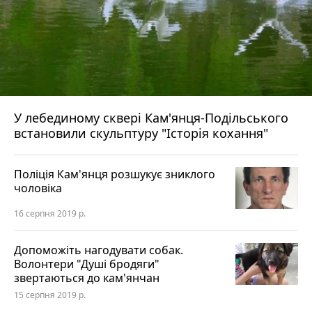
У лебединому сквері Кам'янця-Подільського
встановили скульптуру "Історія кохання"
Поліція Кам'янця розшукує зниклого
чоловіка
16 серпня 2019 р.
Допоможіть нагодувати собак.
Волонтери "Душі бродяги"
звертаються до кам'янчан
15 серпня 2019 р.