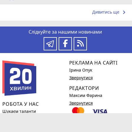
keyboard_arrow_right
Дивитись ще
Слідкуйте за нашими новинами
РЕКЛАМА НА САЙТІ
Ірина Опук
Звернутися
РЕДАКТОРИ
Максим Фарина
Звернутися
РОБОТА У НАС
Шукаєм таланти
Детальніше
КОРИСНЕ
phone_in_talk
(0382)78-98-38