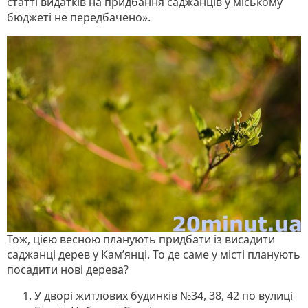
статті видатків на придбання саджанців у міському
бюджеті не передбачено».
Тож, цією весною планують придбати із висадити
саджанці дерев у Кам’янці. То де саме у місті планують
посадити нові дерева?
У дворі житлових будинків №34, 38, 42 по вулиці