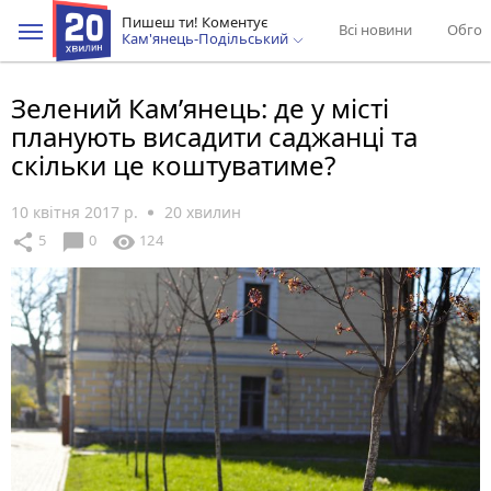
Пишеш ти! Коментує
Всі новини
Обгов
Кам'янець-Подільський
Зелений Кам’янець: де у місті
планують висадити саджанці та
скільки це коштуватиме?
10 квітня 2017 р.
20 хвилин
chat_bubble
share
visibility
5
0
124