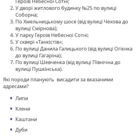
Героїв Небесної Сотні;
У дворі житлового будинку №25 по вулиці
Соборна;
По Хмельницькому шосе (від вулиці Чехова до
вулиці Смірнова);
У парку Героїв Небесної Сотні;
У сквері «Танкістів»;
По вулиці Данила Галицького (від вулиці Огієнка
до вулиці Гагаріна);
По вулиці Шевченка (від вулиці Північна до
вулиці Пушкінська).
Які породи планують висадити за вказаними
адресами?
Липи
Клени
Каштани
Дуби