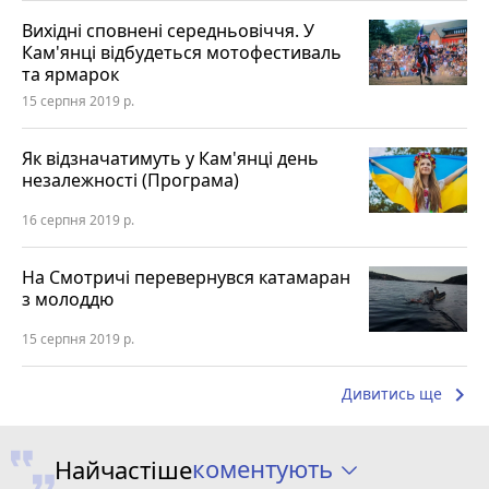
Вихідні сповнені середньовіччя. У
Кам'янці відбудеться мотофестиваль
та ярмарок
15 серпня 2019 р.
Як відзначатимуть у Кам'янці день
незалежності (Програма)
16 серпня 2019 р.
На Смотричі перевернувся катамаран
з молоддю
15 серпня 2019 р.
keyboard_arrow_right
Дивитись ще
коментують
Найчастіше