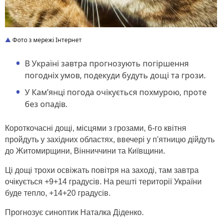
Фото з мережі Інтернет
В Україні завтра прогнозують погіршення
погодніх умов, подекуди будуть дощі та грози.
У Кам’янці погода очікується похмурою, проте
без опадів.
Короткочасні дощі, місцями з грозами, 6-го квітня
пройдуть у західних областях, ввечері у п'ятницю дійдуть
до Житомирщини, Вінниччини та Київщини.
Ці дощі трохи освіжать повітря на заході, там завтра
очікується +9+14 градусів. На решті території України
буде тепло, +14+20 градусів.
Прогнозує синоптик Наталка Діденко.