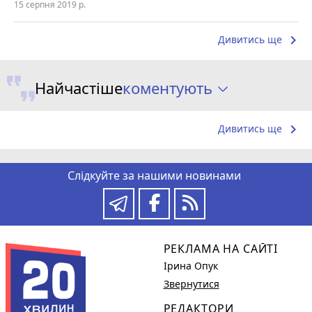
15 серпня 2019 р.
keyboard_arrow_right
Дивитись ще
коментують
Найчастіше
keyboard_arrow_right
Дивитись ще
Слідкуйте за нашими новинами
РЕКЛАМА НА САЙТІ
Ірина Опук
Звернутися
РЕДАКТОРИ