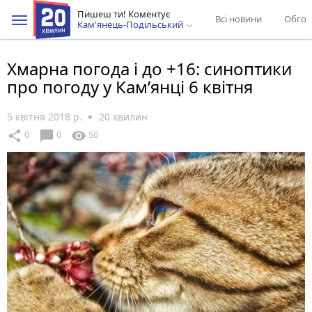
Пишеш ти! Коментує
Всі новини
Обгов
Кам'янець-Подільський
Хмарна погода і до +16: синоптики
про погоду у Кам’янці 6 квітня
5 квітня 2018 р.
20 хвилин
chat_bubble
share
visibility
0
0
50