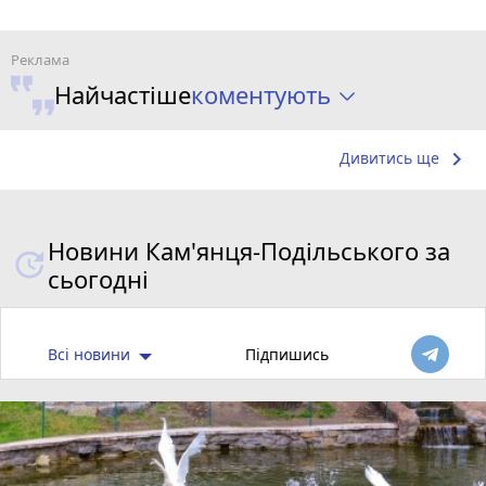
коментують
Найчастіше
keyboard_arrow_right
Дивитись ще
Новини Кам'янця-Подільського за
сьогодні
Всі новини
Підпишись