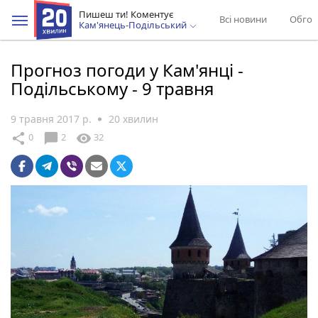
Пишеш ти! Коментує
Всі новини
Обгов
Кам'янець-Подільський
Прогноз погоди у Кам'янці -
Подільському - 9 травня
9 травня 2017 р.
20 хвилин
chat_bubble
share
visibility
0
2
32