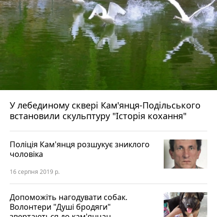
У лебединому сквері Кам'янця-Подільського
встановили скульптуру "Історія кохання"
Поліція Кам'янця розшукує зниклого
чоловіка
16 серпня 2019 р.
Допоможіть нагодувати собак.
Волонтери "Душі бродяги"
звертаються до кам'янчан