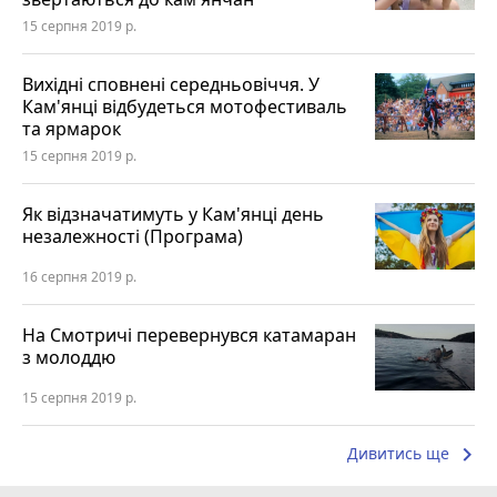
15 серпня 2019 р.
Вихідні сповнені середньовіччя. У
Кам'янці відбудеться мотофестиваль
та ярмарок
15 серпня 2019 р.
Як відзначатимуть у Кам'янці день
незалежності (Програма)
16 серпня 2019 р.
На Смотричі перевернувся катамаран
з молоддю
15 серпня 2019 р.
keyboard_arrow_right
Дивитись ще