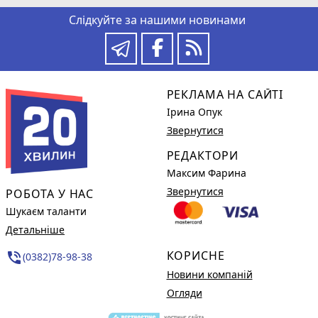
Слідкуйте за нашими новинами
РЕКЛАМА НА САЙТІ
Ірина Опук
Звернутися
РЕДАКТОРИ
Максим Фарина
Звернутися
РОБОТА У НАС
Шукаєм таланти
Детальніше
КОРИСНЕ
phone_in_talk
(0382)78-98-38
Новини компаній
Огляди