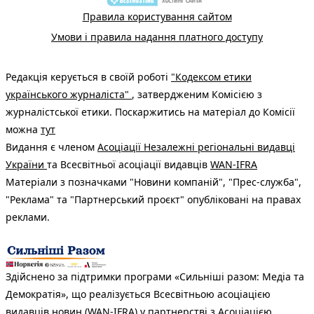
Правила користування сайтом
Умови і правила надання платного доступу
Редакція керується в своїй роботі
"Кодексом етики
українського журналіста"
, затвердженим Комісією з
журналістської етики. Поскаржитись на матеріал до Комісії
можна
тут
Видання є членом
Асоціації Незалежні регіональні видавці
України
та Всесвітньої асоціації видавців
WAN-IFRA
Матеріали з позначками "Новини компаній", "Прес-служба",
"Реклама" та "Партнерський проєкт" опубліковані на правах
реклами.
Здійснено за підтримки програми «Сильніші разом: Медіа та
Демократія», що реалізується Всесвітньою асоціацією
видавців новин (WAN-IFRA) у партнерстві з Асоціацією