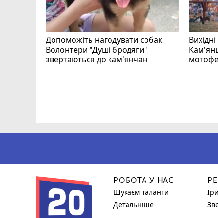
Допоможіть нагодувати собак.
Вихідні
Волонтери "Душі бродяги"
Кам'янц
звертаються до кам'янчан
мотофе
ся
РОБОТА У НАС
РЕ
Шукаєм таланти
Ір
Детальніше
Зв