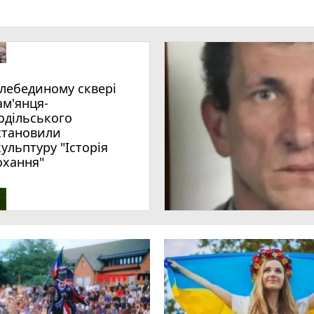
ам'янця-
одільського
становили
кульптуру "Історія
охання"