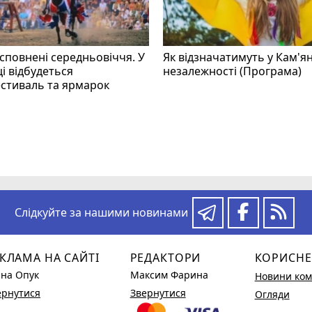
 сповнені середньовіччя. У
Як відзначатимуть у Кам'я
і відбудеться
незалежності (Програма)
стиваль та ярмарок
Слідкуйте за нашими новинами
КЛАМА НА САЙТІ
РЕДАКТОРИ
КОРИСНЕ
ина Опук
Максим Фарина
Новини ком
ернутися
Звернутися
Огляди