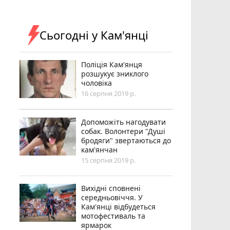
Сьогодні у Кам'янці
Поліція Кам'янця
розшукує зниклого
чоловіка
16 серпня 2019 р.
Допоможіть нагодувати
собак. Волонтери "Душі
бродяги" звертаються до
кам'янчан
15 серпня 2019 р.
Вихідні сповнені
середньовіччя. У
Кам'янці відбудеться
мотофестиваль та
ярмарок