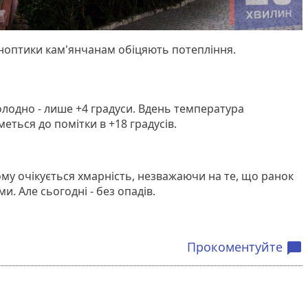
иноптики кам'янчанам обіцяють потепління.
олодно - лише +4 градуси. Вдень температура
еться до помітки в +18 градусів.
ому очікується хмарність, незважаючи на те, що ранок
и. Але сьогодні - без опадів.
Прокоментуйте
chat_bubble