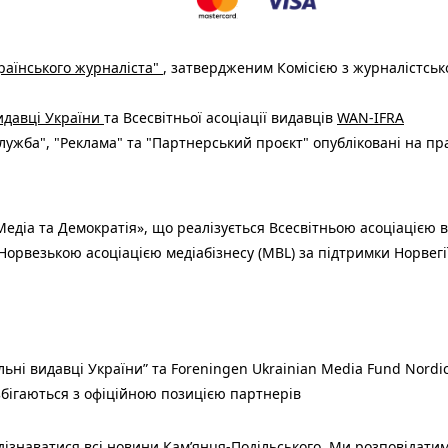
раїнського журналіста"
, затвердженим Комісією з журналістськ
видавці України
та Всесвітньої асоціації видавців
WAN-IFRA
ужба", "Реклама" та "Партнерський проєкт" опубліковані на пр
едіа та Демократія», що реалізується Всесвітньою асоціацією в
Норвезькою асоціацією медіабізнесу (MBL) за підтримки Норвегі
льні видавці України” та Foreningen Ukrainian Media Fund Nordic
 збігаються з офіційною позицією партнерів
знаватися всі новини Кам’янця-Подільського. Ми розповідатиме