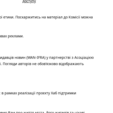
доступу
ої етики. Поскаржитись на матеріал до Комісії можна
авах реклами.
идавців новин (WAN-IFRA) у партнерстві з Асоціацією
ї. Погляди авторів не обов’язково відображають
 в рамках реалізації проєкту Хаб підтримки
мо Вам про життя міста, його жителів та цікаві