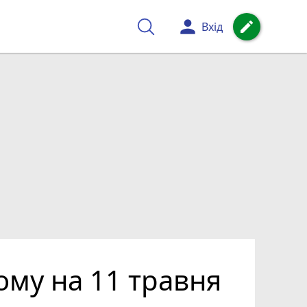
person
create
Вхід
ому на 11 травня