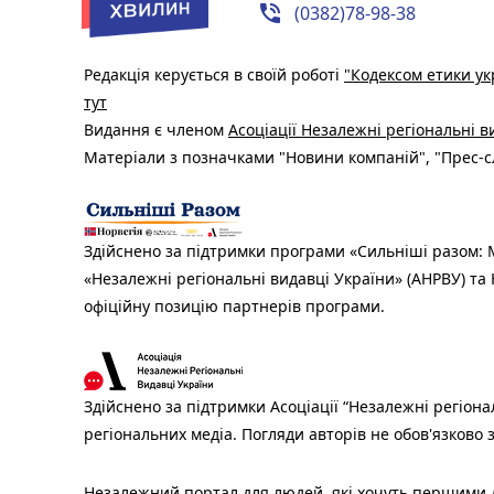
phone_in_talk
(0382)78-98-38
Редакція керується в своїй роботі
"Кодексом етики ук
тут
Видання є членом
Асоціації Незалежні регіональні 
Матеріали з позначками "Новини компаній", "Прес-сл
Здійснено за підтримки програми «Сильніші разом: М
«Незалежні регіональні видавці України» (АНРВУ) та 
офіційну позицію партнерів програми.
Здійснено за підтримки Асоціації “Незалежні регіона
регіональних медіа. Погляди авторів не обов'язково
Незалежний портал для людей, які хочуть першими ді