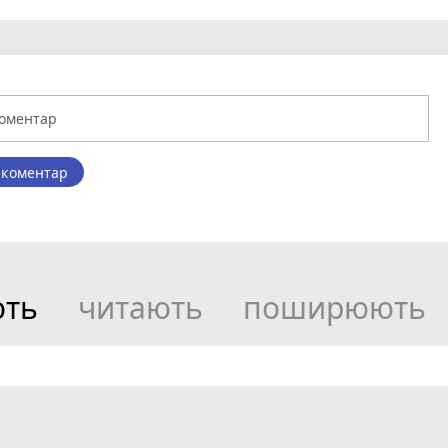
 коментар
ють
читають
поширюють