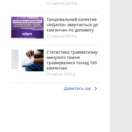
15 серпня 2019 р.
Танцювальний колектив
«Adjanta» звертається до
кам'янчан по допомогу
12 серпня 2019 р.
Статистика травматизму:
минулого тижня
травмувалися понад 160
кам’янчан
25 квітня 2019 р.
keyboard_arrow_right
Дивитись ще