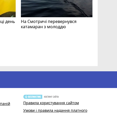
нці день
На Смотричі перевернувся
катамаран з молоддю
Допоможі
Волонтер
звертают
Правила користування сайтом
паній
Умови і правила надання платного