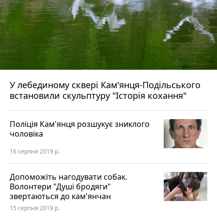
У лебединому сквері Кам'янця-Подільського
встановили скульптуру "Історія кохання"
Поліція Кам'янця розшукує зниклого
чоловіка
16 серпня 2019 р.
Допоможіть нагодувати собак.
Волонтери "Душі бродяги"
звертаються до кам'янчан
15 серпня 2019 р.