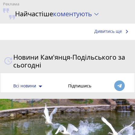
коментують
Найчастіше
keyboard_arrow_right
Дивитись ще
Новини Кам'янця-Подільського за
сьогодні
Всі новини
Підпишись