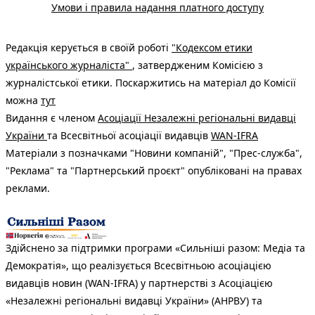
Умови і правила надання платного доступу
Редакція керується в своїй роботі
"Кодексом етики
українського журналіста"
, затвердженим Комісією з
журналістської етики. Поскаржитись на матеріал до Комісії
можна
тут
Видання є членом
Асоціації Незалежні регіональні видавці
України
та Всесвітньої асоціації видавців
WAN-IFRA
Матеріали з позначками "Новини компаній", "Прес-служба",
"Реклама" та "Партнерський проєкт" опубліковані на правах
реклами.
Здійснено за підтримки програми «Сильніші разом: Медіа та
Демократія», що реалізується Всесвітньою асоціацією
видавців новин (WAN-IFRA) у партнерстві з Асоціацією
«Незалежні регіональні видавці України» (АНРВУ) та