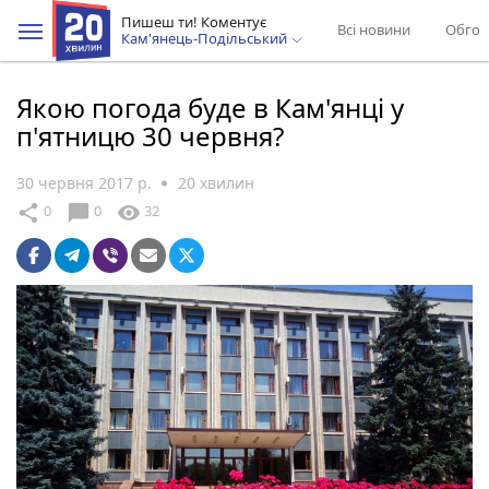
Пишеш ти! Коментує
Всі новини
Обгов
Кам'янець-Подільський
Якою погода буде в Кам'янці у
п'ятницю 30 червня?
30 червня 2017 р.
20 хвилин
chat_bubble
share
visibility
0
0
32