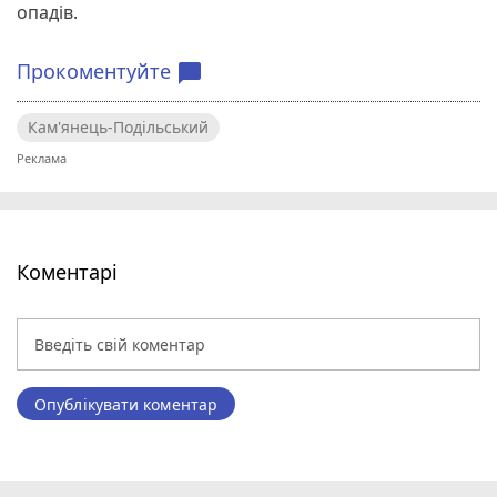
опадів.
Прокоментуйте
chat_bubble
Кам'янець-Подільський
Коментарі
Опублікувати коментар