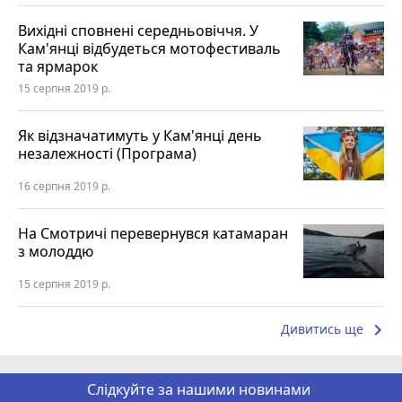
Вихідні сповнені середньовіччя. У
Кам'янці відбудеться мотофестиваль
та ярмарок
15 серпня 2019 р.
Як відзначатимуть у Кам'янці день
незалежності (Програма)
16 серпня 2019 р.
На Смотричі перевернувся катамаран
з молоддю
15 серпня 2019 р.
keyboard_arrow_right
Дивитись ще
Слідкуйте за нашими новинами