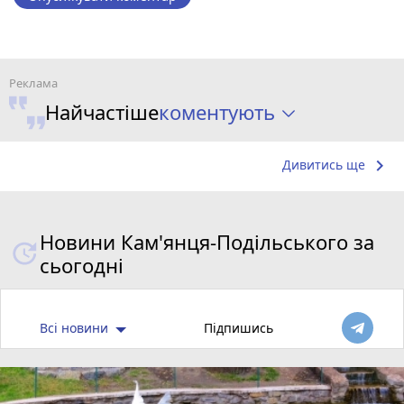
коментують
Найчастіше
keyboard_arrow_right
Дивитись ще
Новини Кам'янця-Подільського за
сьогодні
Всі новини
Підпишись