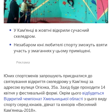
У Кам’янці в жовтні відкрили сучасний
скеледром.
Незабаром юні любителі спорту зможуть взяти
участь у змаганнях у цьому приміщені.
Юних спортсменів запрошують приєднатися до
святкування відкриття скеледрому у Кам’янці за
адресою вулиця Огієнка, 35а. Захід буде проходити 14
квітня у фестивальній формі. Окрім цього
відбудеться
Відкритий чемпіонат Хмельницької області
з цього виду
спорту серед юнаків, дівчат та юніорів «Весняний
Кам'янець-2018».