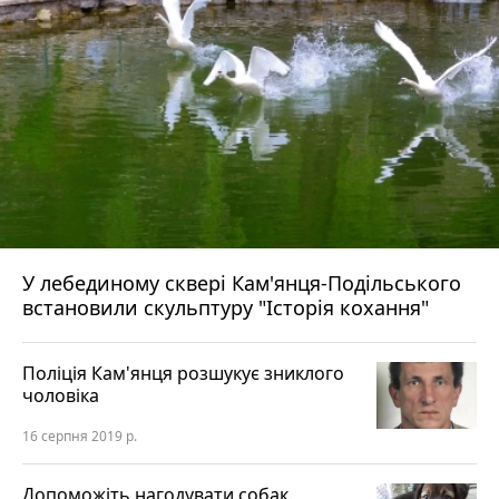
У лебединому сквері Кам'янця-Подільського
встановили скульптуру "Історія кохання"
Поліція Кам'янця розшукує зниклого
чоловіка
16 серпня 2019 р.
Допоможіть нагодувати собак.