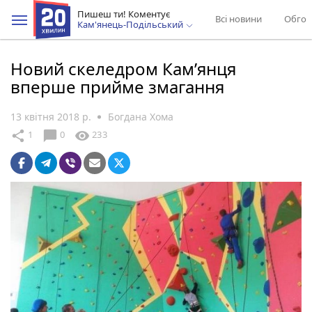
Пишеш ти! Коментує
Всі новини
Обгов
Кам'янець-Подільський
Новий скеледром Кам’янця
вперше прийме змагання
13 квітня 2018 р.
Богдана Хома
chat_bubble
share
visibility
1
0
233