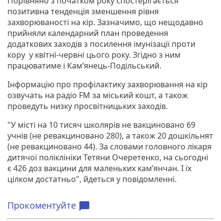
Порівняно з початком року спостерігається
позитивна тенденція зменшення рівня
захворюваності на кір. Зазначимо, що нещодавно
прийняли календарний план проведення
додаткових заходів з посилення імунізації проти
кору у квітні-червні цього року. Згідно з ним
працюватиме і Кам’янець-Подільський.
Інформацію про профілактику захворювання на кір
озвучать на радіо FM за міський кошт, а також
проведуть низку просвітницьких заходів.
"У місті на 10 тисяч школярів не вакциновано 69
учнів (не ревакциновано 280), а також 20 дошкільнят
(не ревакциновано 44). За словами головного лікаря
дитячої поліклініки Тетяни Очеретенко, на сьогодні
є 426 доз вакцини для маленьких кам’янчан. І їх
цілком достатньо", йдеться у повідомленні.
Прокоментуйте
chat_bubble