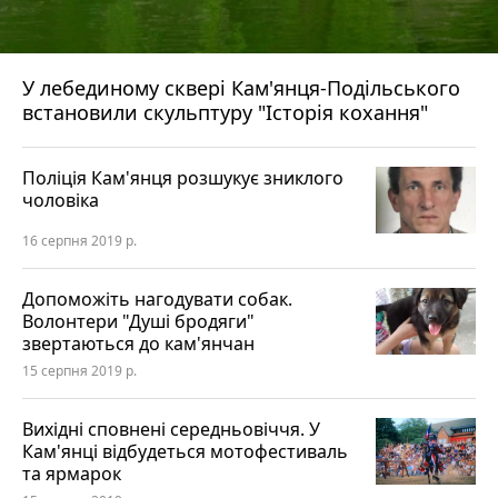
У лебединому сквері Кам'янця-Подільського
встановили скульптуру "Історія кохання"
Поліція Кам'янця розшукує зниклого
чоловіка
16 серпня 2019 р.
Допоможіть нагодувати собак.
Волонтери "Душі бродяги"
звертаються до кам'янчан
15 серпня 2019 р.
Вихідні сповнені середньовіччя. У
Кам'янці відбудеться мотофестиваль
та ярмарок