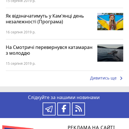
15 серпня 2019 р.
Як відзначатимуть у Кам'янці день
незалежності (Програма)
16 серпня 2019 р.
На Смотричі перевернувся катамаран
з молоддю
15 серпня 2019 р.
keyboard_arrow_right
Дивитись ще
Слідкуйте за нашими новинами
РЕКЛАМА НА САЙТІ