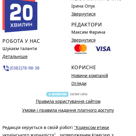
Ірина Опук
Звернутися
РЕДАКТОРИ
Максим Фарина
Звернутися
РОБОТА У НАС
Шукаєм таланти
Детальніше
КОРИСНЕ
phone_in_talk
(0382)78-98-38
Новини компаній
Огляди
Правила користування сайтом
Умови і правила надання платного доступу
Редакція керується в своїй роботі
"Кодексом етики
українського журналіста"
, затвердженим Комісією з