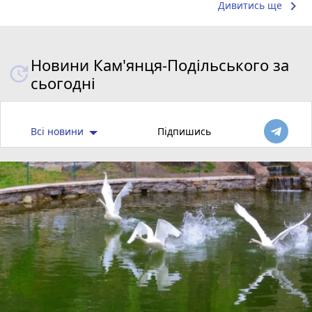
keyboard_arrow_right
Дивитись ще
Новини Кам'янця-Подільського за
сьогодні
Всі новини
Підпишись