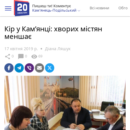
Пишеш ти! Коментує
Всі новини
Обгов
Кам'янець-Подільський
Кір у Кам’янці: хворих містян
меншає
17 квітня 2019 р.
Діана Ляшук
chat_bubble
share
visibility
0
0
69