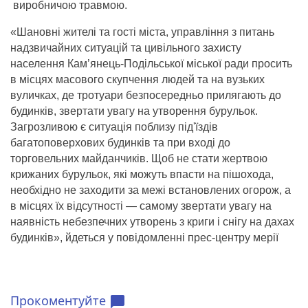
виробничою травмою.
«Шановні жителі та гості міста, управління з питань
надзвичайних ситуацій та цивільного захисту
населення Кам’янець-Подільської міської ради просить
в місцях масового скупчення людей та на вузьких
вуличках, де тротуари безпосередньо прилягають до
будинків, звертати увагу на утворення бурульок.
Загрозливою є ситуація поблизу під'їздів
багатоповерхових будинків та при вході до
торговельних майданчиків. Щоб не стати жертвою
крижаних бурульок, які можуть впасти на пішохода,
необхідно не заходити за межі встановлених огорож, а
в місцях їх відсутності — самому звертати увагу на
наявність небезпечних утворень з криги і снігу на дахах
будинків», йдеться у повідомленні прес-центру мерії
Прокоментуйте
chat_bubble