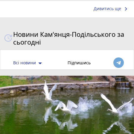
keyboard_arrow_right
Дивитись ще
Новини Кам'янця-Подільського за
сьогодні
Всі новини
Підпишись