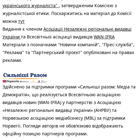
українського журналіста"
, затвердженим Комісією з
журналістської етики. Поскаржитись на матеріал до Комісії
можна
тут
Видання є членом
Асоціації Незалежні регіональні видавці
України
та Всесвітньої асоціації видавців
WAN-IFRA
Матеріали з позначками "Новини компаній", "Прес-служба",
"Реклама" та "Партнерський проєкт" опубліковані на правах
реклами.
Здійснено за підтримки програми «Сильніші разом: Медіа та
Демократія», що реалізується Всесвітньою асоціацією
видавців новин (WAN-IFRA) у партнерстві з Асоціацією
«Незалежні регіональні видавці України» (АНРВУ) та
Норвезькою асоціацією медіабізнесу (MBL) за підтримки
Норвегії. Погляди авторів не обов’язково відображають
офіційну позицію партнерів програми.