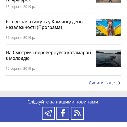
15 серпня 2019 р.
Як відзначатимуть у Кам'янці день
незалежності (Програма)
16 серпня 2019 р.
На Смотричі перевернувся катамаран
з молоддю
15 серпня 2019 р.
keyboard_arrow_right
Дивитись ще
Слідкуйте за нашими новинами