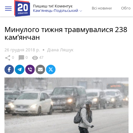
Пишеш ти! Коментує
Всі новини
Обгов
Кам'янець-Подільський
Минулого тижня травмувалися 238
кам’янчан
26 грудня 2018 р.
Діана Ляшук
chat_bubble
share
visibility
0
0
47