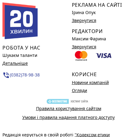
РЕКЛАМА НА САЙТІ
Ірина Опук
Звернутися
РЕДАКТОРИ
Максим Фарина
Звернутися
РОБОТА У НАС
Шукаєм таланти
Детальніше
КОРИСНЕ
phone_in_talk
(0382)78-98-38
Новини компаній
Огляди
Правила користування сайтом
Умови і правила надання платного доступу
Редакція керується в своїй роботі
"Кодексом етики