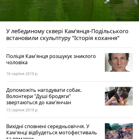
У лебединому сквері Кам'янця-Подільського
встановили скульптуру "Історія кохання"
Поліція Кам'янця розшукує зниклого
чоловіка
16 серпня 2019 р.
Допоможіть нагодувати собак.
Волонтери "Душі бродяги"
звертаються до кам'янчан
15 серпня 2019 р.
Вихідні сповнені середньовіччя. У
Кам'янці відбудеться мотофестиваль
та ярмарок