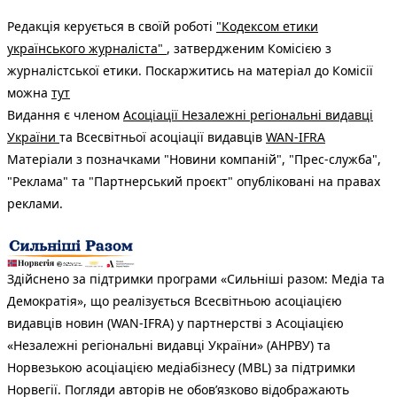
Редакція керується в своїй роботі
"Кодексом етики
українського журналіста"
, затвердженим Комісією з
журналістської етики. Поскаржитись на матеріал до Комісії
можна
тут
Видання є членом
Асоціації Незалежні регіональні видавці
України
та Всесвітньої асоціації видавців
WAN-IFRA
Матеріали з позначками "Новини компаній", "Прес-служба",
"Реклама" та "Партнерський проєкт" опубліковані на правах
реклами.
Здійснено за підтримки програми «Сильніші разом: Медіа та
Демократія», що реалізується Всесвітньою асоціацією
видавців новин (WAN-IFRA) у партнерстві з Асоціацією
«Незалежні регіональні видавці України» (АНРВУ) та
Норвезькою асоціацією медіабізнесу (MBL) за підтримки
Норвегії. Погляди авторів не обов’язково відображають