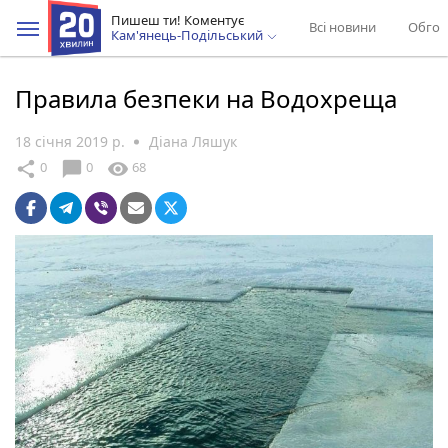
Пишеш ти! Коментує
Всі новини
Обгов
Кам'янець-Подільський
Правила безпеки на Водохреща
18 січня 2019 р.
Діана Ляшук
chat_bubble
share
visibility
0
0
68