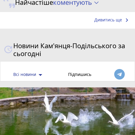
коментують
Найчастіше
keyboard_arrow_right
Дивитись ще
Новини Кам'янця-Подільського за
сьогодні
Всі новини
Підпишись