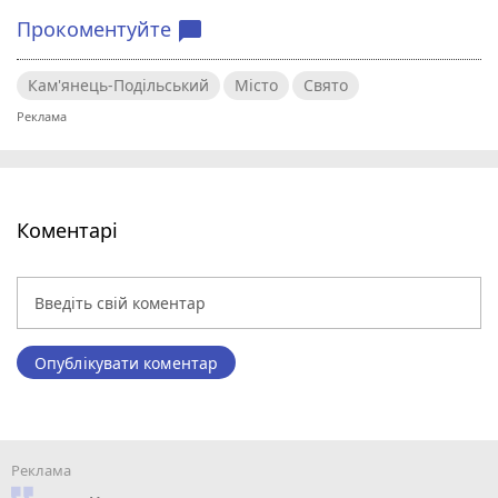
Прокоментуйте
chat_bubble
Кам'янець-Подільський
Місто
Свято
Коментарі
Опублікувати коментар