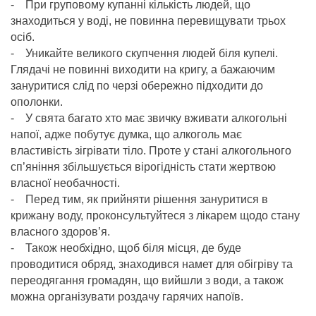
- При груповому купанні кількість людей, що
знаходиться у воді, не повинна перевищувати трьох
осіб.
- Уникайте великого скупчення людей біля купелі.
Глядачі не повинні виходити на кригу, а бажаючим
зануритися слід по черзі обережно підходити до
ополонки.
- У свята багато хто має звичку вживати алкогольні
напої, адже побутує думка, що алкоголь має
властивість зігрівати тіло. Проте у стані алкогольного
сп’яніння збільшується вірогідність стати жертвою
власної необачності.
- Перед тим, як прийняти рішення зануритися в
крижану воду, проконсультуйтеся з лікарем щодо стану
власного здоров’я.
- Також необхідно, щоб біля місця, де буде
проводитися обряд, знаходився намет для обігріву та
переодягання громадян, що вийшли з води, а також
можна організувати роздачу гарячих напоїв.