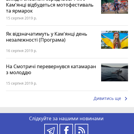
Кам'янці відбудеться мотофестиваль
та ярмарок
15 серпня 2019 р.
Як відзначатимуть у Кам'янці день
незалежності (Програма)
16 серпня 2019 р.
На Смотричі перевернувся катамаран
з молоддю
15 серпня 2019 р.
keyboard_arrow_right
Дивитись ще
Слідкуйте за нашими новинами