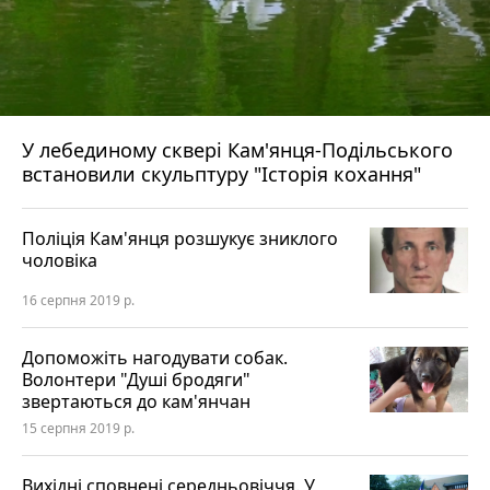
У лебединому сквері Кам'янця-Подільського
встановили скульптуру "Історія кохання"
Поліція Кам'янця розшукує зниклого
чоловіка
16 серпня 2019 р.
Допоможіть нагодувати собак.
Волонтери "Душі бродяги"
звертаються до кам'янчан
15 серпня 2019 р.
Вихідні сповнені середньовіччя. У