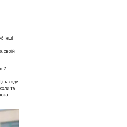
б інші
а своїй
о 7
Ці заходи
коли та
кого