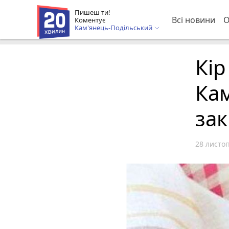
Пишеш ти!
Всі новини
О
Коментує
Кам'янець-Подільський
Кір
Ка
за
28 листоп