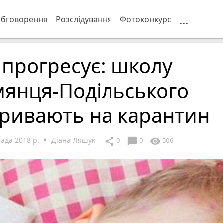
...
бговорення
Розслідування
Фотоконкурс
 прогресує: школу
мянця-Подільського
кривають на карантин
ада 2018 р.
Діана Ляшук
chat_bubble
share
visibility
0
0
506