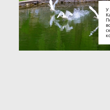
У лебединому сквері
К
П
в
с
к
ся
Допоможіть нагодувати собак.
Вихідні