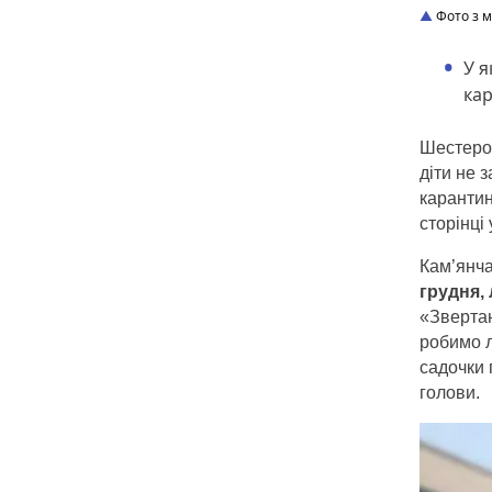
Фото з м
У я
кар
Шестеро 
діти не 
карантин
сторінці
Кам’янч
грудня, 
«Звертаю
робимо л
садочки 
голови.