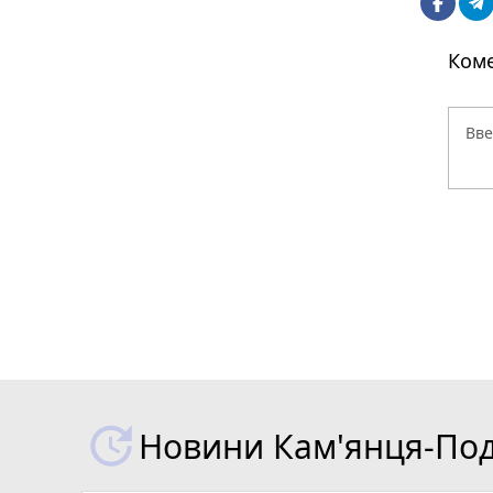
Коме
Новини Кам'янця-Поді