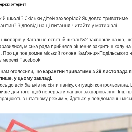
ережі Інтернет
кій школі ? Скільки дітей захворіло? Як довго триватиме
антин? Відповіді на ці питання читайте у матеріалі
школярів у Загально-освітній школі №2 захворіли на кір, що
заразилися, міська рада прийняла рішення закрити школу на
. Про це повідомив міський голова Кам’янця-Подільського н
 у мережі Facebook.
анам оголосили, що
карантин триватиме з 29 листопада п
лише, у цьому закладі.
сь до всіх батьків не сіяти паніку, ситуація контрольована. 
ише для того, щоб перервати ланцюг захворювання. Інші ш
працюють в штатному режимі», йдеться у повідомленні місь