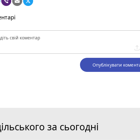
нтарі
Опублікувати комент
льського за сьогодні