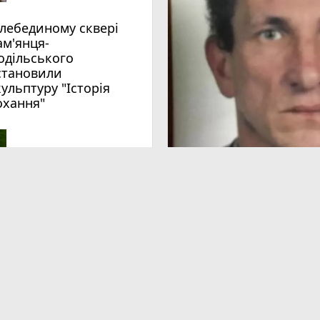
ам'янця-
одільського
становили
кульптуру "Історія
охання"
 сповнені середньовіччя. У
Як відзначатимуть у Кам'я