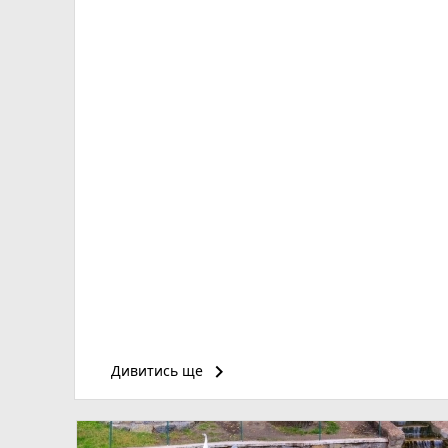
keyboard_arrow_right
Дивитись ще