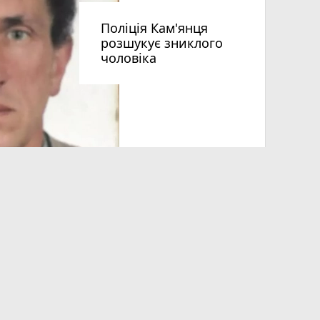
Поліція Кам'янця
розшукує зниклого
чоловіка
Допоможі
Волонтер
звертают
нці день
На Смотричі перевернувся