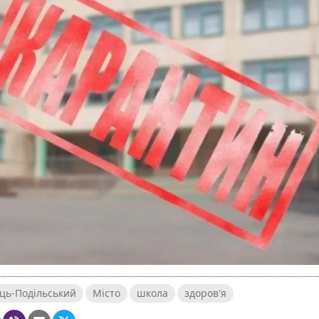
ць-Подільський
Місто
школа
здоров'я