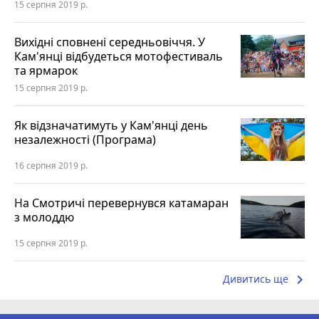
15 серпня 2019 р.
Вихідні сповнені середньовіччя. У
Кам'янці відбудеться мотофестиваль
та ярмарок
15 серпня 2019 р.
Як відзначатимуть у Кам'янці день
незалежності (Програма)
16 серпня 2019 р.
На Смотричі перевернувся катамаран
з молоддю
15 серпня 2019 р.
keyboard_arrow_right
Дивитись ще