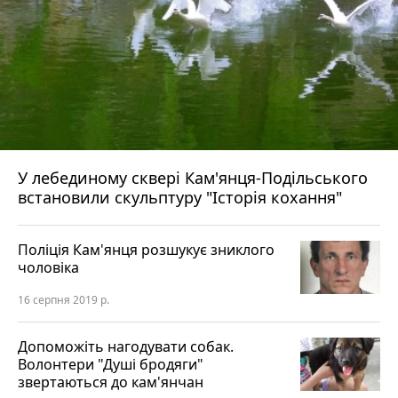
У лебединому сквері Кам'янця-Подільського
встановили скульптуру "Історія кохання"
Поліція Кам'янця розшукує зниклого
чоловіка
16 серпня 2019 р.
Допоможіть нагодувати собак.
Волонтери "Душі бродяги"
звертаються до кам'янчан