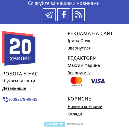
Слідкуйте за нашими новинами
РЕКЛАМА НА САЙТІ
Ірина Опук
Звернутися
РЕДАКТОРИ
Максим Фарина
Звернутися
РОБОТА У НАС
Шукаєм таланти
Детальніше
КОРИСНЕ
phone_in_talk
(0382)78-98-38
Новини компаній
Огляди