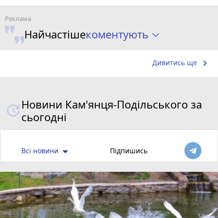
коментують
Найчастіше
keyboard_arrow_right
Дивитись ще
Новини Кам'янця-Подільського за
сьогодні
Всі новини
Підпишись