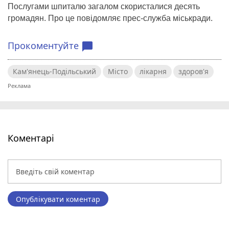
Послугами шпиталю загалом скористалися десять
громадян. Про це повідомляє прес-служба міськради.
Прокоментуйте
chat_bubble
Кам'янець-Подільський
Місто
лікарня
здоров'я
Коментарі
Опублікувати коментар