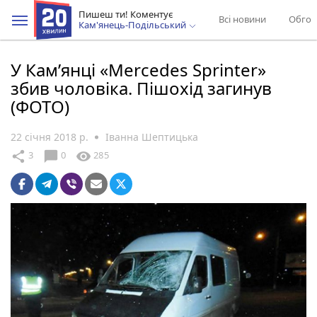
Пишеш ти! Коментує
Всі новини
Обгов
Кам'янець-Подільський
У Кам’янці «Mercedes Sprinter»
збив чоловіка. Пішохід загинув
(ФОТО)
22 січня 2018 р.
Іванна Шептицька
chat_bubble
share
visibility
3
0
285