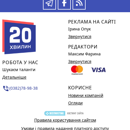
РЕКЛАМА НА САЙТІ
Ірина Опук
Звернутися
РЕДАКТОРИ
Максим Фарина
Звернутися
РОБОТА У НАС
Шукаєм таланти
Детальніше
КОРИСНЕ
phone_in_talk
(0382)78-98-38
Новини компаній
Огляди
Правила користування сайтом
Умови і правила надання платного доступу