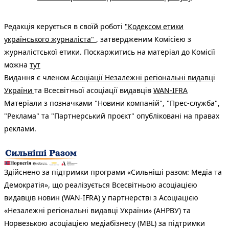
Редакція керується в своїй роботі
"Кодексом етики
українського журналіста"
, затвердженим Комісією з
журналістської етики. Поскаржитись на матеріал до Комісії
можна
тут
Видання є членом
Асоціації Незалежні регіональні видавці
України
та Всесвітньої асоціації видавців
WAN-IFRA
Матеріали з позначками "Новини компаній", "Прес-служба",
"Реклама" та "Партнерський проєкт" опубліковані на правах
реклами.
Здійснено за підтримки програми «Сильніші разом: Медіа та
Демократія», що реалізується Всесвітньою асоціацією
видавців новин (WAN-IFRA) у партнерстві з Асоціацією
«Незалежні регіональні видавці України» (АНРВУ) та
Норвезькою асоціацією медіабізнесу (MBL) за підтримки