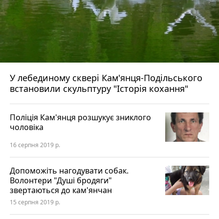
У лебединому сквері Кам'янця-Подільського
встановили скульптуру "Історія кохання"
Поліція Кам'янця розшукує зниклого
чоловіка
16 серпня 2019 р.
Допоможіть нагодувати собак.
Волонтери "Душі бродяги"
звертаються до кам'янчан
15 серпня 2019 р.