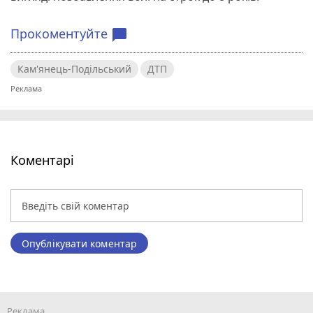
Прокоментуйте
chat_bubble
Кам'янець-Подільський
ДТП
Коментарі
Опублікувати коментар