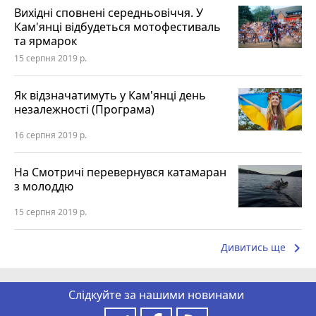
Вихідні сповнені середньовіччя. У
Кам'янці відбудеться мотофестиваль
та ярмарок
15 серпня 2019 р.
Як відзначатимуть у Кам'янці день
незалежності (Програма)
16 серпня 2019 р.
На Смотричі перевернувся катамаран
з молоддю
15 серпня 2019 р.
keyboard_arrow_right
Дивитись ще
Слідкуйте за нашими новинами