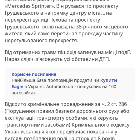
«Mercedes Sprinter». Він рухався по проспекту
Грушевського в напрямку центру міста. І на
перехресті вулиці Чехова та проспекту
Грушевського скоїв наїзд на 38-річного місцевого
жителя, який саме перетинав проїжджу частину
нерегульованого перехрестя.
Від отриманих травм пішохід загинув на місці події.
Нараз слідчі з’ясовують усі обставини ДТП.
Корисне посилання
Найбільша база пропозицій продати чи
купити
Eagle
в Україні. Аutomoto.ua - пошуковик на 100
автосайтах.
Відкрито кримінальне провадження за ч. 2 ст. 286
(Порушення правил безпеки дорожнього руху або
експлуатації транспорту особами, які керують
транспортними засобами) Кримінального кодексу
України, санкція якої передбачає покарання у
вигляді позбавлення волі на строк до 8 років.