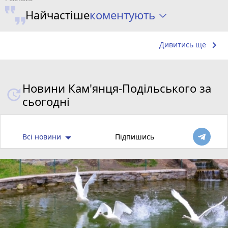
коментують
Найчастіше
keyboard_arrow_right
Дивитись ще
Новини Кам'янця-Подільського за
сьогодні
Всі новини
Підпишись